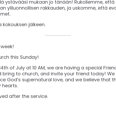
dä ystävääsi mukaan jo tänään! Rukoilemme, että y
n yliluonnollisen rakkauden, ja uskomme, että e
ämet.
a kokouksen jälkeen.
 week!
urch this Sunday!
4th of July at 10 AM, we are having a special Frie
ring to church, and invite your friend today! We 
ience God’s supernatural love, and we believe that 
 hearts.
ved after the service.