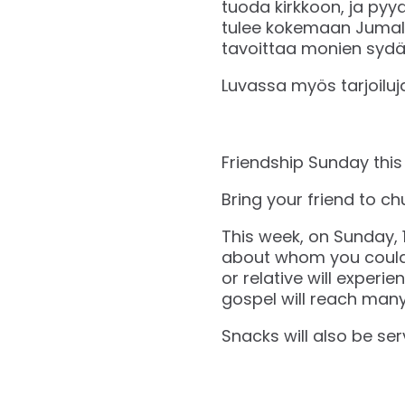
tuoda kirkkoon, ja pyy
tulee kokemaan Jumala
tavoittaa monien syd
Luvassa myös tarjoiluj
Friendship Sunday this
Bring your friend to ch
This week, on Sunday, 1
about whom you could b
or relative will exper
gospel will reach many
Snacks will also be ser