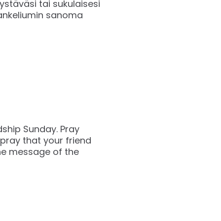
stäväsi tai sukulaisesi
vankeliumin sanoma
ndship Sunday. Pray
pray that your friend
the message of the