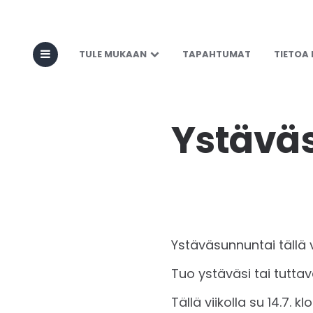
TULE MUKAAN
TAPAHTUMAT
TIETOA
Ystävä
Ystäväsunnuntai tällä v
Tuo ystäväsi tai tutta
Tällä viikolla su 14.7. 