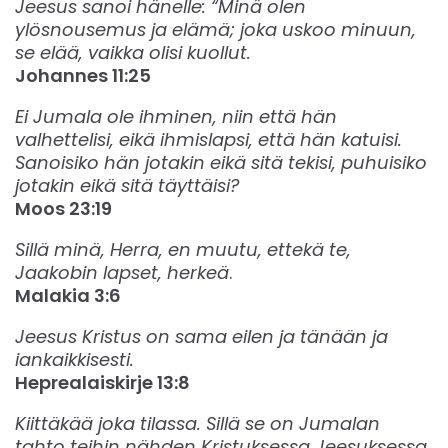
Jeesus sanoi hänelle: “Minä olen
ylösnousemus ja elämä; joka uskoo minuun,
se elää, vaikka olisi kuollut.
Johannes 11:25
Ei Jumala ole ihminen, niin että hän
valhettelisi, eikä ihmislapsi, että hän katuisi.
Sanoisiko hän jotakin eikä sitä tekisi, puhuisiko
jotakin eikä sitä täyttäisi?
Moos 23:19
Sillä minä, Herra, en muutu, ettekä te,
Jaakobin lapset, herkeä
.
Malakia 3:6
Jeesus Kristus on sama eilen ja tänään ja
iankaikkisesti.
Heprealaiskirje 13:8
Kiittäkää joka tilassa. Sillä se on Jumalan
tahto teihin nähden Kristuksessa Jeesuksessa.