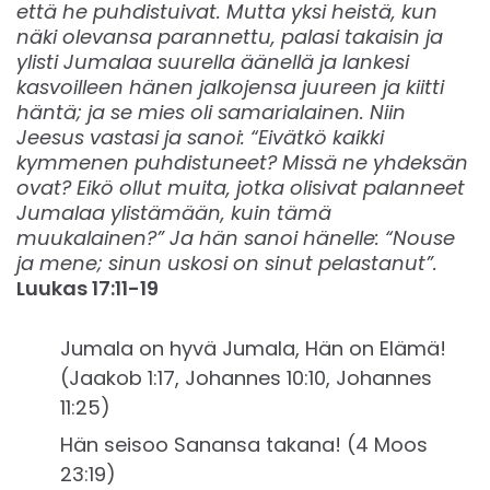
että he puhdistuivat. Mutta yksi heistä, kun
näki olevansa parannettu, palasi takaisin ja
ylisti Jumalaa suurella äänellä ja lankesi
kasvoilleen hänen jalkojensa juureen ja kiitti
häntä; ja se mies oli samarialainen. Niin
Jeesus vastasi ja sanoi: “Eivätkö kaikki
kymmenen puhdistuneet? Missä ne yhdeksän
ovat? Eikö ollut muita, jotka olisivat palanneet
Jumalaa ylistämään, kuin tämä
muukalainen?” Ja hän sanoi hänelle: “Nouse
ja mene; sinun uskosi on sinut pelastanut”.
Luukas 17:11-19
Jumala on hyvä Jumala, Hän on Elämä!
(Jaakob 1:17, Johannes 10:10, Johannes
11:25)
Hän seisoo Sanansa takana! (4 Moos
23:19)