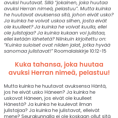
avuksi huutavat. Sillä “jokainen, joka huutaa
avuksi Herran nimeä, pelastuu”. Mutta kuinka
he huutavat avuksensa sitä, johon eivät usko?
Ja kuinka he voivat uskoa siihen, josta eivät
ole kuulleet? Ja kuinka he voivat kuulla, ellei
ole julistajaa? Ja kuinka kukaan voi julistaa,
ellei ketään lähetetä? Niinkuin kirjoitettu on:
“Kuinka suloiset ovat niiden jalat, jotka hyvää
sanomaa julistavat!”
Roomalaiskirje 10:12-15
Kuka tahansa, joka huutaa
avuksi Herran nimeä, pelastuu!
Mutta kuinka he huutavat avuksensa Häntä,
jos he eivät usko Häneen? Ja kuinka he
uskovat Häneen, jos eivät ole kuulleet
Hänestä? Ja kuinka he kuulevat ilman
julistajaa? Ja kuinka he julistavat, elleivät
mene? Seurakunnalla ei ole koskaan ollut sitä