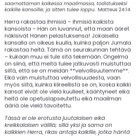
saarnattaman kaikessa maailmassa, todistukseksi
kaikille kansoille; ja sitten tulee loppu
. Matteus 24:14
Herra rakastaa ihmisiä – ihmisiä kaikista
kansoista – Hän on luvannut, että maan ääret
näkisivät Hänen pelastuksensa! Jokaisella
kansalla on oikeus kuulla, kuinka paljon Jumala
rakastaa heitä. Tämä on seurakunnan tehtävä
– kukaan muu ei tule sitä tekemään. Ongelma
on siinä, että meitä tulee jatkuvasti muistuttaa
siitä, että se on meidän **velvollisuutemme**.
Eikä vain muistuttaa velvollisuudesta, vaan
myös siitä, kuinka kiireellistä se on, koska kaikki
kansat eivät ole vielä kuulleet, kääntyneet eikä
heitä ole opetuslapseutettu eikä maailman
ääriä ole vielä tavoitettu.
Tässä ei ole erotusta juutalaisen eikä
kreikkalaisen välillä; sillä yksi ja sama on
kaikkien Herra, rikas antaja kaikille, jotka häntä