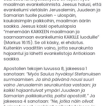
maailman evankelioinnista. Jeesus halusi, että
evankeliumi vietäisiin Jerusalemin, Juudean ja
Samarian tuolle puolen – ulospäin,
kaukaisimpiin paikkoihin, maailman ääriin
saakka. Jeesus käski opetuslapsia
“menemään KAIKKEEN maailmaan ja
saarnaamaan evankeliumia KAIKILLE luoduille”
(Markus 16:15). Se oli käsky, ei ehdotus.
Kuitenkin vaadittiin vaino, jotta seurakunta
hajaantui ja lähetti evankelistoja Antiokiaan
saakka.
Apostolien tekojen luvussa 8, jakeessa 1
sanotaan:
”Myös Saulus hyväksyi Stefanuksen
surmaamisen. Ja sinä päivänä nousi suuri
vaino Jerusalemin seurakuntaa vastaan; ja
kaikki hajaantuivat ympäri Juudean ja
Samarian paikkakuntia, paitsi apostolit.”
Ja
jakeessa 4 sanotaan:
”Ne, jotka näin olivat