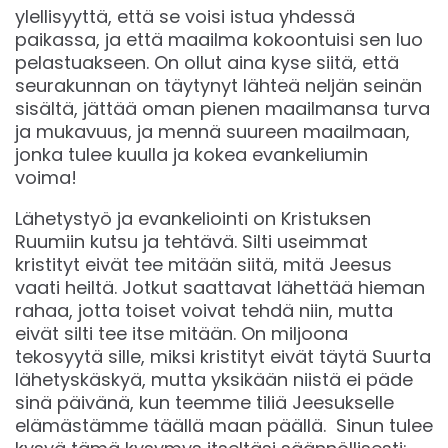
ylellisyyttä, että se voisi istua yhdessä
paikassa, ja että maailma kokoontuisi sen luo
pelastuakseen. On ollut aina kyse siitä, että
seurakunnan on täytynyt lähteä neljän seinän
sisältä, jättää oman pienen maailmansa turva
ja mukavuus, ja mennä suureen maailmaan,
jonka tulee kuulla ja kokea evankeliumin
voima!
Lähetystyö ja evankeliointi on Kristuksen
Ruumiin kutsu ja tehtävä. Silti useimmat
kristityt eivät tee mitään siitä, mitä Jeesus
vaati heiltä. Jotkut saattavat lähettää hieman
rahaa, jotta toiset voivat tehdä niin, mutta
eivät silti tee itse mitään. On miljoona
tekosyytä sille, miksi kristityt eivät täytä Suurta
lähetyskäskyä, mutta yksikään niistä ei päde
sinä päivänä, kun teemme tiliä Jeesukselle
elämästämme täällä maan päällä. Sinun tulee