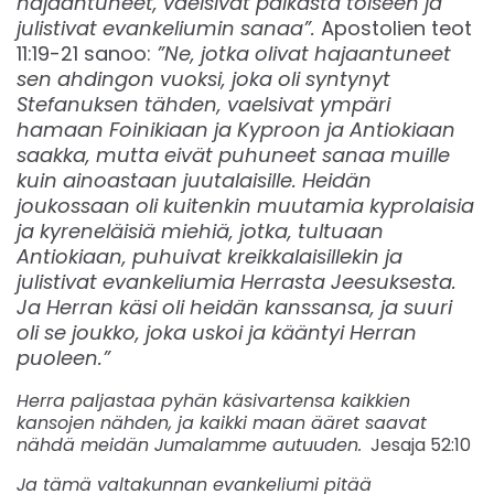
hajaantuneet, vaelsivat paikasta toiseen ja
julistivat evankeliumin sanaa”.
Apostolien teot
11:19-21 sanoo:
”Ne, jotka olivat hajaantuneet
sen ahdingon vuoksi, joka oli syntynyt
Stefanuksen tähden, vaelsivat ympäri
hamaan Foinikiaan ja Kyproon ja Antiokiaan
saakka, mutta eivät puhuneet sanaa muille
kuin ainoastaan juutalaisille.
Heidän
joukossaan oli kuitenkin muutamia kyprolaisia
ja kyreneläisiä miehiä, jotka, tultuaan
Antiokiaan, puhuivat kreikkalaisillekin ja
julistivat evankeliumia Herrasta Jeesuksesta.
Ja Herran käsi oli heidän kanssansa, ja suuri
oli se joukko, joka uskoi ja kääntyi Herran
puoleen.”
Herra paljastaa pyhän käsivartensa kaikkien
kansojen nähden, ja kaikki maan ääret saavat
nähdä meidän Jumalamme autuuden.
Jesaja 52:10
Ja tämä valtakunnan evankeliumi pitää