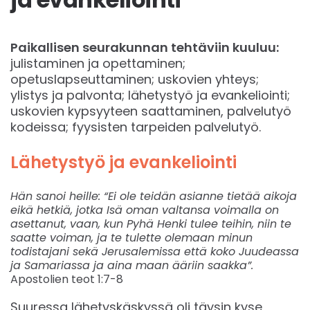
Paikallisen seurakunnan tehtäviin kuuluu:
julistaminen ja opettaminen;
opetuslapseuttaminen; uskovien yhteys;
ylistys ja palvonta; lähetystyö ja evankeliointi;
uskovien kypsyyteen saattaminen, palvelutyö
kodeissa; fyysisten tarpeiden palvelutyö.
Lähetystyö ja evankeliointi
Hän sanoi heille: “Ei ole teidän asianne tietää aikoja
eikä hetkiä, jotka Isä oman valtansa voimalla on
asettanut, vaan, kun Pyhä Henki tulee teihin, niin te
saatte voiman, ja te tulette olemaan minun
todistajani sekä Jerusalemissa että koko Juudeassa
ja Samariassa ja aina maan ääriin saakka”.
Apostolien teot 1:7-8
Suuressa lähetyskäskyssä oli täysin kyse