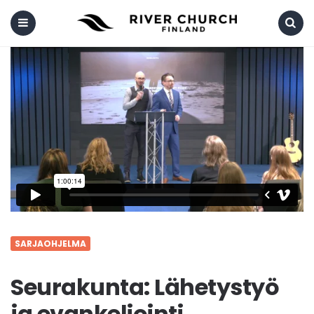
Menu
Search
SARJAOHJELMA
Seurakunta: Lähetystyö
ja evankeliointi