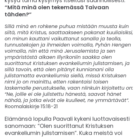
kysyä tämä kysymys itseltäsi säännöllisesti:
“Mitä minä olen tekemässä Taivaan
tähden?”
Sillä minä en rohkene puhua mistään muusta kuin
siitä, mitä Kristus, saattaakseen pakanat kuuliaisiksi,
on minun kauttani vaikuttanut sanalla ja teolla,
tunnustekojen ja ihmeiden voimalla, Pyhän Hengen
voimalla, niin että minä Jerusalemista ja sen
ympäristöstä alkaen Illyrikoniin saakka olen
suorittanut Kristuksen evankeliumin julistamisen, ja
sillä tavoin, että olen pitänyt kunnianani olla
julistamatta evankeliumia siellä, missä Kristuksen
nimi jo on mainittu, etten rakentaisi toisen
laskemalle perustukselle, vaan niinkuin kirjoitettu on:
“Ne, joille ei ole julistettu hänestä, saavat hänet
nähdä, ja jotka eivät ole kuulleet, ne ymmärtävät”.
Roomalaiskirje 15:18-21
Elämänsä lopulla Paavali kykeni luottavaisesti
sanomaan: “Olen suorittanut Kristuksen
evankeliumin julistamisen”. Kuka meistä voi