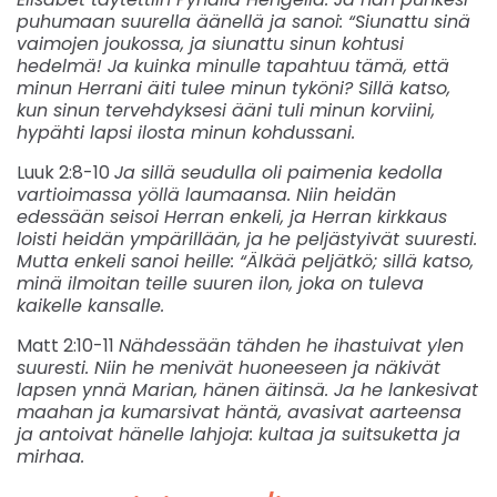
puhumaan suurella äänellä ja sanoi: “Siunattu sinä
vaimojen joukossa, ja siunattu sinun kohtusi
hedelmä! Ja kuinka minulle tapahtuu tämä, että
minun Herrani äiti tulee minun tyköni? Sillä katso,
kun sinun tervehdyksesi ääni tuli minun korviini,
hypähti lapsi ilosta minun kohdussani.
Luuk 2:8-10
Ja sillä seudulla oli paimenia kedolla
vartioimassa yöllä laumaansa. Niin heidän
edessään seisoi Herran enkeli, ja Herran kirkkaus
loisti heidän ympärillään, ja he peljästyivät suuresti.
Mutta enkeli sanoi heille: “Älkää peljätkö; sillä katso,
minä ilmoitan teille suuren ilon, joka on tuleva
kaikelle kansalle.
Matt 2:10-11
Nähdessään tähden he ihastuivat ylen
suuresti. Niin he menivät huoneeseen ja näkivät
lapsen ynnä Marian, hänen äitinsä. Ja he lankesivat
maahan ja kumarsivat häntä, avasivat aarteensa
ja antoivat hänelle lahjoja: kultaa ja suitsuketta ja
mirhaa.