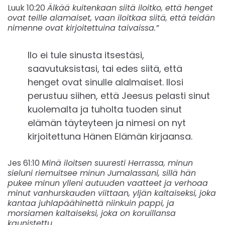
Luuk 10:20
Älkää kuitenkaan siitä iloitko, että henget
ovat teille alamaiset, vaan iloitkaa siitä, että teidän
nimenne ovat kirjoitettuina taivaissa.”
Ilo ei tule sinusta itsestäsi,
saavutuksistasi, tai edes siitä, että
henget ovat sinulle alalmaiset. Ilosi
perustuu siihen, että Jeesus pelasti sinut
kuolemalta ja tuholta tuoden sinut
elämän täyteyteen ja nimesi on nyt
kirjoitettuna Hänen Elämän kirjaansa.
Jes 61:10
Minä iloitsen suuresti Herrassa, minun
sieluni riemuitsee minun Jumalassani, sillä hän
pukee minun ylleni autuuden vaatteet ja verhoaa
minut vanhurskauden viittaan, yljän kaltaiseksi, joka
kantaa juhlapäähinettä niinkuin pappi, ja
morsiamen kaltaiseksi, joka on koruillansa
kaunistettu.