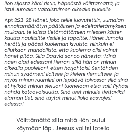
ilon sijasta kärsi ristin, häpeästä välittämättä, ja
istui Jumalan valtaistuimen oikealle puolelle.
Apt 2:23-28
Hänet, joka teille luovutettiin, Jumalan
ennaltamäärätyn päätöksen ja edeltätietämyksen
mukaan, te laista tietämättömien miesten kätten
kautta naulitsitte ristille ja tapoitte. Hänet Jumala
herätti ja päästi kuoleman kivuista, niinkuin ei
ollutkaan mahdollista, että kuolema olisi voinut
hänet pitää. Sillä Daavid sanoo hänestä: ‘Minä
näen alati edessäni Herran, sillä hän on minun
oikealla puolellani, etten horjahtaisi. Sentähden
minun sydämeni iloitsee ja kieleni riemuitsee, ja
myös minun ruumiini on lepäävä toivossa; sillä sinä
et hylkää minun sieluani tuonelaan etkä salli Pyhäsi
nähdä katoavaisuutta. Sinä teet minulle tiettäviksi
elämän tiet, sinä täytät minut ilolla kasvojesi
edessä.’
Välittämättä siitä mitä Hän joutui
käymään läpi, Jeesus valitsi totella