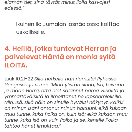
elämän tiet, sinä täytät minut ilolla kasvojesi
edessä.’
Ikuinen ilo Jumalan läsnäolossa koittaa
uskolliselle.
4. Heillä, jotka tuntevat Herran ja
palvelevat Häntä on monia syitä
ILOITA.
Luuk 10:21-22
Sillä hetkellä hän riemuitsi Pyhässä
Hengessä ja sanoi: “Minä ylistän sinua, Isä, taivaan
ja maan Herra, että olet salannut nämä viisailta ja
ymmärtäväisiltä ja ilmoittanut ne lapsenmielisille.
Niin, Isä, sillä näin on sinulle hyväksi näkynyt. Kaikki
on minun Isäni antanut minun haltuuni, eikä kukaan
muu tunne, kuka Poika on, kuin Isä; eikä kukaan muu
tunne, kuka Isä on, kuin Poika ja se, kenelle Poika
tahtoo hänet ilmoittaa.”