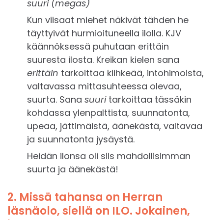
suuri (megas)
Kun viisaat miehet näkivät tähden he
täyttyivät hurmioituneella ilolla. KJV
käännöksessä puhutaan erittäin
suuresta ilosta. Kreikan kielen sana
erittäin
tarkoittaa kiihkeää, intohimoista,
valtavassa mittasuhteessa olevaa,
suurta. Sana
suuri
tarkoittaa tässäkin
kohdassa ylenpalttista, suunnatonta,
upeaa, jättimäistä, äänekästä, valtavaa
ja suunnatonta jysäystä.
Heidän ilonsa oli siis mahdollisimman
suurta ja äänekästä!
2. Missä tahansa on Herran
läsnäolo, siellä on ILO. Jokainen,