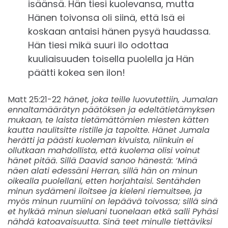
isäänsä. Hän tiesi kuolevansa, mutta
Hänen toivonsa oli siinä, että Isä ei
koskaan antaisi hänen pysyä haudassa.
Hän tiesi mikä suuri ilo odottaa
kuuliaisuuden toisella puolella ja Hän
päätti kokea sen ilon!
Matt 25:21-22
hänet, joka teille luovutettiin, Jumalan
ennaltamäärätyn päätöksen ja edeltätietämyksen
mukaan, te laista tietämättömien miesten kätten
kautta naulitsitte ristille ja tapoitte. Hänet Jumala
herätti ja päästi kuoleman kivuista, niinkuin ei
ollutkaan mahdollista, että kuolema olisi voinut
hänet pitää. Sillä Daavid sanoo hänestä: ‘Minä
näen alati edessäni Herran, sillä hän on minun
oikealla puolellani, etten horjahtaisi. Sentähden
minun sydämeni iloitsee ja kieleni riemuitsee, ja
myös minun ruumiini on lepäävä toivossa; sillä sinä
et hylkää minun sieluani tuonelaan etkä salli Pyhäsi
nähdä katoavaisuutta. Sinä teet minulle tiettäviksi