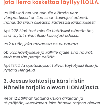
jota Herra koskettaa täyttyy ILOLLA.
Ps 16:11
Sinä neuvot minulle elämän tien;
ylenpalttisesti on iloa sinun kasvojesi edessä,
ihanuutta sinun oikeassa kädessäsi iankaikkisesti.
Apt 2:28
Sinä teet minulle tiettäviksi elämän tiet,
sinä täytät minut ilolla kasvojesi edessä.
Ps 2:4
Hän, joka taivaassa asuu, nauraa.
ob 5:22
Hävitykselle ja kalliille ajalle sinä naurat,
etkä metsän petoja pelkää.
Apt 13:52
Ja opetuslapset tulivat täytetyiksi ilolla ja
Pyhällä Hengellä.
3. Jeesus kohtasi ja kärsi ristin
Hänelle tarjolla olevan ILON sijasta.
Hepr 12:2
Silmät luotuina uskon alkajaan ja
täyttäjään, Jeesukseen, joka hänelle tarjona olevan