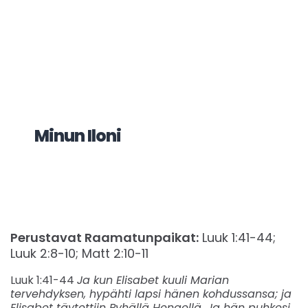
Minun Iloni
Perustavat Raamatunpaikat:
Luuk 1:41-44;
Luuk 2:8-10; Matt 2:10-11
Luuk 1:41-44
Ja kun Elisabet kuuli Marian
tervehdyksen, hypähti lapsi hänen kohdussansa; ja
Elisabet täytettiin Pyhällä Hengellä. Ja hän puhkesi