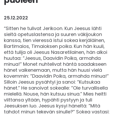
25.12.2022
“Sitten he tulivat Jerikoon. Kun Jeesus lähti
sieltä opetuslastensa ja suuren väkijoukon
kanssa, tien vieressä istui sokea kerjäläinen,
Bartimaios, Timaioksen poika. Kun hän kuuli,
että tulija oli Jeesus Nasaretilainen, hän alkoi
huutaa: ”Jeesus, Daavidin Poika, armahda
minua!” Monet nuhtelivat häntä saadakseen
hänet vaikenemaan, mutta hän huusi vielä
kovemmin: ”Daavidin Poika, armahda minua!”
Silloin Jeesus pysähtyi ja sanoi: ”Kutsukaa
hänet.” He sanoivat sokealle: ”Ole turvallisella
mielellä. Nouse, hän kutsuu sinua.” Mies heitti
viittansa yltään, hypähti pystyyn ja tuli
Jeesuksen luo. Jeesus kysyi häneltä: ”Mitä
tahdot minun tekevän sinulle?” Sokea vastasi: