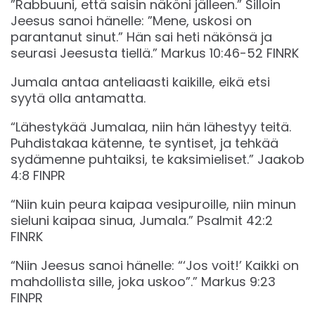
”Rabbuuni, että saisin näköni jälleen.” Silloin
Jeesus sanoi hänelle: ”Mene, uskosi on
parantanut sinut.” Hän sai heti näkönsä ja
seurasi Jeesusta tiellä.” Markus‬ ‭10‬:‭46‬-‭52‬ ‭FINRK‬‬
Jumala antaa anteliaasti kaikille, eikä etsi
syytä olla antamatta.
“Lähestykää Jumalaa, niin hän lähestyy teitä.
Puhdistakaa kätenne, te syntiset, ja tehkää
sydämenne puhtaiksi, te kaksimieliset.” Jaakob‬
‭4‬:‭8‬ ‭FINPR‬‬
“Niin kuin peura kaipaa vesipuroille, niin minun
sieluni kaipaa sinua, Jumala.” Psalmit‬ ‭42‬:‭2‬
‭FINRK‬‬
“Niin Jeesus sanoi hänelle: “‘Jos voit!’ Kaikki on
mahdollista sille, joka uskoo”.” Markus‬ ‭9‬:‭23‬
‭FINPR‬‬