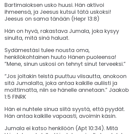
Bartimaioksen usko huusi. Hän aktivoi
ihmeensä, ja Jeesus kutsui tätä uskoksi!
Jeesus on sama tänään (Hepr 13:8)
Hän on hyvä, rakastava Jumala, joka kysyy
sinulta, mitä sinä haluat.
Sydämestäsi tulee nousta oma,
henkilökohtainen huuto Hänen puoleensa!
”Mene, sinun uskosi on tehnyt sinut terveeksi.”
“Jos joltakin teistä puuttuu viisautta, anokoon
sitä Jumalalta, joka antaa kaikille auliisti ja
moittimatta, niin se hänelle annetaan.” Jaakob‬
‭1‬:‭5‬ ‭FINRK‬‬
Hän ei nuhtele sinua siitä syystä, että pyydät.
Hän antaa kaikille vapaasti, avoimin käsin.
Jumala ei katso henkilöön (Apt 10:34). Mitä