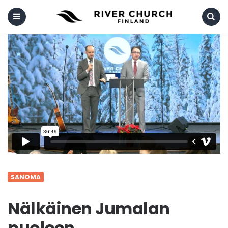
Menu
Search
SANOMA
Nälkäinen Jumalan
puoleen