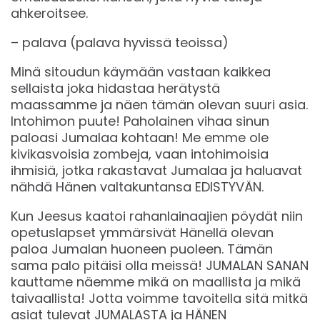
ahkeroitsee.
– palava (palava hyvissä teoissa)
Minä sitoudun käymään vastaan kaikkea
sellaista joka hidastaa herätystä
maassamme ja näen tämän olevan suuri asia.
Intohimon puute! Paholainen vihaa sinun
paloasi Jumalaa kohtaan! Me emme ole
kivikasvoisia zombeja, vaan intohimoisia
ihmisiä, jotka rakastavat Jumalaa ja haluavat
nähdä Hänen valtakuntansa EDISTYVÄN.
Kun Jeesus kaatoi rahanlainaajien pöydät niin
opetuslapset ymmärsivät Hänellä olevan
paloa Jumalan huoneen puoleen. Tämän
sama palo pitäisi olla meissä! JUMALAN SANAN
kauttame näemme mikä on maallista ja mikä
taivaallista! Jotta voimme tavoitella sitä mitkä
asiat tulevat JUMALASTA ja HÄNEN