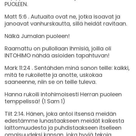
PUOLEEN.
Matt‬ ‭5:6‬ . Autuaita ovat ne, jotka isoavat ja
janoavat vanhurskautta, sillä heidät ravitaan.
Nälkä Jumalan puoleen!
Raamattu on pullollaan ihmisiä, joilla oli
INTOHIMO nähdä asioiden tapahtuvan!
‭‭Mark‬ ‭11:24‬ . Sentähden minä sanon teille: kaikki,
mitä te rukoilette ja anotte, uskokaa
saaneenne, niin se on teille tuleva.
Hanna rukoili intohimoisesti Herran puoleen
temppelissä! (1 Sam 1)
Tiit‬ ‭2:14. Hänen, joka antoi itsensä meidän
edestämme lunastaakseen meidät kaikesta
laittomuudesta ja puhdistaakseen itselleen
omaisuudeksi kansan, joka hyviä tekoja