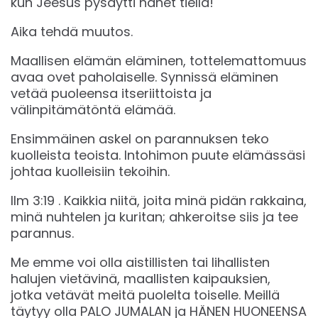
kun Jeesus pysäytti hänet tiellä!
Aika tehdä muutos.
Maallisen elämän eläminen, tottelemattomuus
avaa ovet paholaiselle. Synnissä eläminen
vetää puoleensa itseriittoista ja
välinpitämätöntä elämää.
Ensimmäinen askel on parannuksen teko
kuolleista teoista. Intohimon puute elämässäsi
johtaa kuolleisiin tekoihin.
‭‭Ilm ‭3:19‬ .‬‬ Kaikkia niitä, joita minä pidän rakkaina,
minä nuhtelen ja kuritan; ahkeroitse siis ja tee
parannus.
Me emme voi olla aistillisten tai lihallisten
halujen vietävinä, maallisten kaipauksien,
jotka vetävät meitä puolelta toiselle. Meillä
täytyy olla PALO JUMALAN ja HÄNEN HUONEENSA