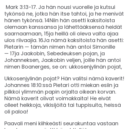
‭Mark‬ ‭3:13-17. Ja hän nousi vuorelle ja kutsui
tykönsä ne, jotka hän itse tahtoi, ja he menivät
hänen tykönsä. 14Niin hän asetti kaksitoista
olemaan kanssansa ja lähettääksensä heidät
saarnaamaan, 15ja heillä oli oleva valta ajaa
ulos riivaajia. 16Ja nämä kaksitoista hän asetti:
Pietarin — tämän nimen hän antoi Simonille
— 17ja Jaakobin, Sebedeuksen pojan, ja
Johanneksen, Jaakobin veljen, joille hän antoi
nimen Boanerges, se on: ukkosenjylinän pojat, ‬‬
Ukkosenjylinän pojat? Hän valitsi nämä kaverit!
Johannes 18:10:ssä Pietari otti miekan esiin ja
pilkkoi ylimmän papin orjalta oikean korvan.
Nämä kaverit olivat voimakkaita! He eivät
olleet heikkoja, vikisijöitä tai tuppisuita, heissä
oli paloa!
Paavali meni kiihkeästi seurakuntaa vastaan