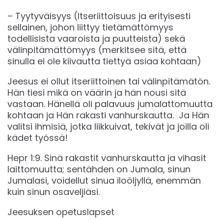
– Tyytyväisyys (Itseriittoisuus ja erityisesti
sellainen, johon liittyy tietämättömyys
todellisista vaaroista ja puutteista) sekä
välinpitämättömyys (merkitsee sitä, että
sinulla ei ole kiivautta tiettyä asiaa kohtaan)
Jeesus ei ollut itseriittoinen tai välinpitämätön.
Hän tiesi mikä on väärin ja hän nousi sitä
vastaan. Hänellä oli palavuus jumalattomuutta
kohtaan ja Hän rakasti vanhurskautta. Ja Hän
valitsi ihmisiä, jotka liikkuivat, tekivät ja joilla oli
kädet työssä!
Hepr 1:9. Sinä rakastit vanhurskautta ja vihasit
laittomuutta; sentähden on Jumala, sinun
Jumalasi, voidellut sinua iloöljyllä, enemmän
kuin sinun osaveljiäsi.
Jeesuksen opetuslapset