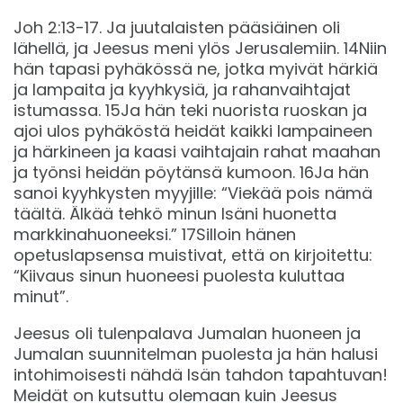
Joh‬ ‭2:13-17‬. Ja juutalaisten pääsiäinen oli
lähellä, ja Jeesus meni ylös Jerusalemiin. 14Niin
hän tapasi pyhäkössä ne, jotka myivät härkiä
ja lampaita ja kyyhkysiä, ja rahanvaihtajat
istumassa. 15Ja hän teki nuorista ruoskan ja
ajoi ulos pyhäköstä heidät kaikki lampaineen
ja härkineen ja kaasi vaihtajain rahat maahan
ja työnsi heidän pöytänsä kumoon. 16Ja hän
sanoi kyyhkysten myyjille: “Viekää pois nämä
täältä. Älkää tehkö minun Isäni huonetta
markkinahuoneeksi.” 17Silloin hänen
opetuslapsensa muistivat, että on kirjoitettu:
“Kiivaus sinun huoneesi puolesta kuluttaa
minut”.
Jeesus oli tulenpalava Jumalan huoneen ja
Jumalan suunnitelman puolesta ja hän halusi
intohimoisesti nähdä Isän tahdon tapahtuvan!
Meidät on kutsuttu olemaan kuin Jeesus