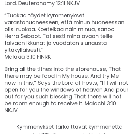
Lord. Deuteronomy 12:11 NKJV
“Tuokaa täydet kymmenykset
varastohuoneeseen, että minun huoneessani
olisi ruokaa. Koetelkaa näin minua, sanoo
Herra Sebaot. Totisesti minä avaan teille
taivaan ikkunat ja vuodatan siunausta
yltäkylläisesti.”
‭‭Malakia‬ ‭3‬:‭10‬ ‭FINRK‬‬
Bring all the tithes into the storehouse, That
there may be food in My house, And try Me
now in this,” Says the Lord of hosts, “If I will not
open for you the windows of heaven And pour
out for you such blessing That there will not
be room enough to receive it. Malachi 3:10
NKJV
Kymmenykset tarkoittavat kymmenettä