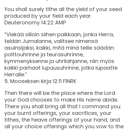
You shall surely tithe all the yield of your seed
produced by your field each year.
Deuteronomy 14:22 AMP
“Viekää silloin siihen paikkaan, jonka Herra,
teidän Jumalanne, valitsee nimensä
asuinsijaksi, kaikki, mitä minä teille säädän:
polttouhrinne ja teurasuhrinne,
kymmenyksenne ja uhrilahjanne, niin myös
kaikki parhaat lupausuhrinne, jotka lupaatte
Herralle.”
‭‭5. Mooseksen kirja‬ ‭12‬:‭11‬ ‭FINRK‬‬
Then there will be the place where the Lord
your God chooses to make His name abide.
There you shall bring all that I command you:
your burnt offerings, your sacrifices, your
tithes, the heave offerings of your hand, and
all your choice offerings which you vow to the