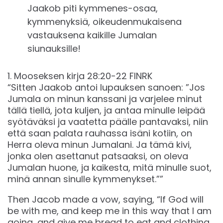
Jaakob piti kymmenes-osaa,
kymmenyksiä, oikeudenmukaisena
vastauksena kaikille Jumalan
siunauksille!
‭‭1. Mooseksen kirja‬ ‭28‬:‭20‬-‭22‬ ‭FINRK‬‬
“Sitten Jaakob antoi lupauksen sanoen: ”Jos
Jumala on minun kanssani ja varjelee minut
tällä tiellä, jota kuljen, ja antaa minulle leipää
syötäväksi ja vaatetta päälle pantavaksi, niin
että saan palata rauhassa isäni kotiin, on
Herra oleva minun Jumalani. Ja tämä kivi,
jonka olen asettanut patsaaksi, on oleva
Jumalan huone, ja kaikesta, mitä minulle suot,
minä annan sinulle kymmenykset.””
Then Jacob made a vow, saying, “If God will
be with me, and keep me in this way that I am
going, and give me bread to eat and clothing