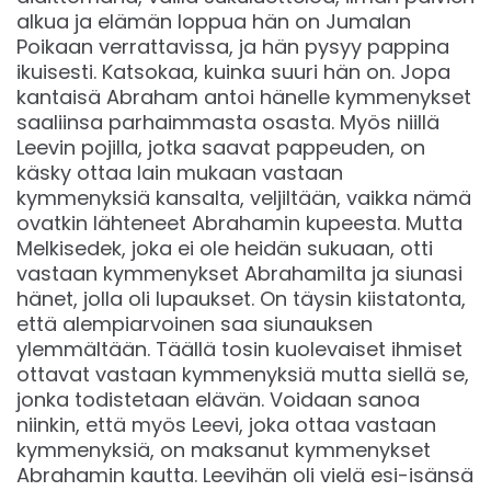
alkua ja elämän loppua hän on Jumalan
Poikaan verrattavissa, ja hän pysyy pappina
ikuisesti. Katsokaa, kuinka suuri hän on. Jopa
kantaisä Abraham antoi hänelle kymmenykset
saaliinsa parhaimmasta osasta. Myös niillä
Leevin pojilla, jotka saavat pappeuden, on
käsky ottaa lain mukaan vastaan
kymmenyksiä kansalta, veljiltään, vaikka nämä
ovatkin lähteneet Abrahamin kupeesta. Mutta
Melkisedek, joka ei ole heidän sukuaan, otti
vastaan kymmenykset Abrahamilta ja siunasi
hänet, jolla oli lupaukset. On täysin kiistatonta,
että alempiarvoinen saa siunauksen
ylemmältään. Täällä tosin kuolevaiset ihmiset
ottavat vastaan kymmenyksiä mutta siellä se,
jonka todistetaan elävän. Voidaan sanoa
niinkin, että myös Leevi, joka ottaa vastaan
kymmenyksiä, on maksanut kymmenykset
Abrahamin kautta. Leevihän oli vielä esi-isänsä