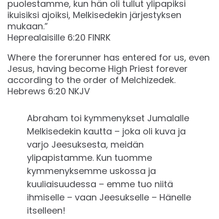
puolestamme, kun hän oli tullut ylipapiksi
ikuisiksi ajoiksi, Melkisedekin järjestyksen
mukaan.”
‭‭Heprealaisille‬ ‭6‬:‭20‬ ‭FINRK‬‬
Where the forerunner has entered for us, even
Jesus, having become High Priest forever
according to the order of Melchizedek.
Hebrews 6:20 NKJV
Abraham toi kymmenykset Jumalalle
Melkisedekin kautta – joka oli kuva ja
varjo Jeesuksesta, meidän
ylipapistamme. Kun tuomme
kymmenyksemme uskossa ja
kuuliaisuudessa – emme tuo niitä
ihmiselle – vaan Jeesukselle – Hänelle
itselleen!