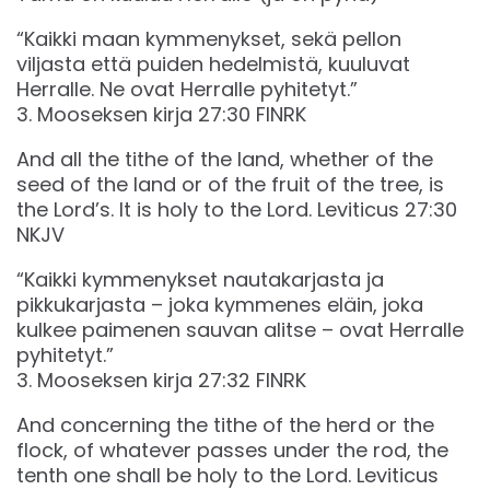
“Kaikki maan kymmenykset, sekä pellon
viljasta että puiden hedelmistä, kuuluvat
Herralle. Ne ovat Herralle pyhitetyt.”
‭‭3. Mooseksen kirja‬ ‭27‬:‭30‬ ‭FINRK‬‬
And all the tithe of the land, whether of the
seed of the land or of the fruit of the tree, is
the Lord’s. It is holy to the Lord. Leviticus 27:30
NKJV
“Kaikki kymmenykset nautakarjasta ja
pikkukarjasta – joka kymmenes eläin, joka
kulkee paimenen sauvan alitse – ovat Herralle
pyhitetyt.”
‭‭3. Mooseksen kirja‬ ‭27‬:‭32‬ ‭FINRK‬‬
And concerning the tithe of the herd or the
flock, of whatever passes under the rod, the
tenth one shall be holy to the Lord. Leviticus