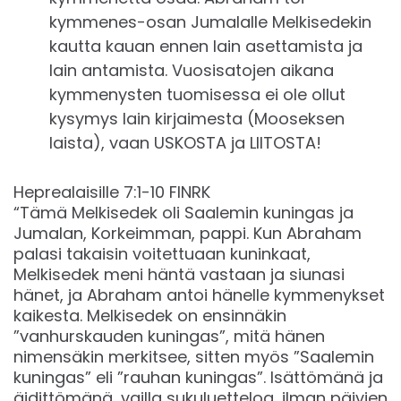
kymmenes-osan Jumalalle Melkisedekin
kautta kauan ennen lain asettamista ja
lain antamista. Vuosisatojen aikana
kymmenysten tuomisessa ei ole ollut
kysymys lain kirjaimesta (Mooseksen
laista), vaan USKOSTA ja LIITOSTA!
‭‭Heprealaisille‬ ‭7‬:‭1‬-‭10‬ ‭FINRK‬‬
“Tämä Melkisedek oli Saalemin kuningas ja
Jumalan, Korkeimman, pappi. Kun Abraham
palasi takaisin voitettuaan kuninkaat,
Melkisedek meni häntä vastaan ja siunasi
hänet, ja Abraham antoi hänelle kymmenykset
kaikesta. Melkisedek on ensinnäkin
”vanhurskauden kuningas”, mitä hänen
nimensäkin merkitsee, sitten myös ”Saalemin
kuningas” eli ”rauhan kuningas”. Isättömänä ja
äidittömänä, vailla sukuluetteloa, ilman päivien