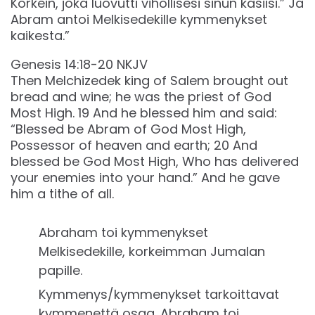
Korkein, joka luovutti vihollisesi sinun käsiisi.” Ja
Abram antoi Melkisedekille kymmenykset
kaikesta.”
Genesis 14:18-20 NKJV
Then Melchizedek king of Salem brought out
bread and wine; he was the priest of God
Most High. 19 And he blessed him and said:
“Blessed be Abram of God Most High,
Possessor of heaven and earth; 20 And
blessed be God Most High, Who has delivered
your enemies into your hand.” And he gave
him a tithe of all.
Abraham toi kymmenykset
Melkisedekille, korkeimman Jumalan
papille.
Kymmenys/kymmenykset tarkoittavat
kymmenettä osaa. Abraham toi