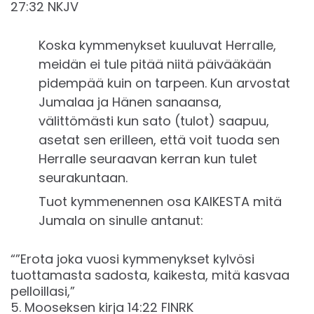
27:32 NKJV
Koska kymmenykset kuuluvat Herralle,
meidän ei tule pitää niitä päivääkään
pidempää kuin on tarpeen. Kun arvostat
Jumalaa ja Hänen sanaansa,
välittömästi kun sato (tulot) saapuu,
asetat sen erilleen, että voit tuoda sen
Herralle seuraavan kerran kun tulet
seurakuntaan.
Tuot kymmenennen osa KAIKESTA mitä
Jumala on sinulle antanut:
“”Erota joka vuosi kymmenykset kylvösi
tuottamasta sadosta, kaikesta, mitä kasvaa
pelloillasi,”
‭‭5. Mooseksen kirja‬ ‭14‬:‭22‬ ‭FINRK‬‬