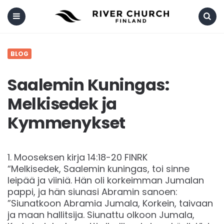
Menu
Search
BLOG
Saalemin Kuningas:
Melkisedek ja
Kymmenykset
‭‭1. Mooseksen kirja‬ ‭14‬:‭18‬-‭20‬ ‭FINRK‬‬
“Melkisedek, Saalemin kuningas, toi sinne
leipää ja viiniä. Hän oli korkeimman Jumalan
pappi, ja hän siunasi Abramin sanoen:
”Siunatkoon Abramia Jumala, Korkein, taivaan
ja maan hallitsija. Siunattu olkoon Jumala,