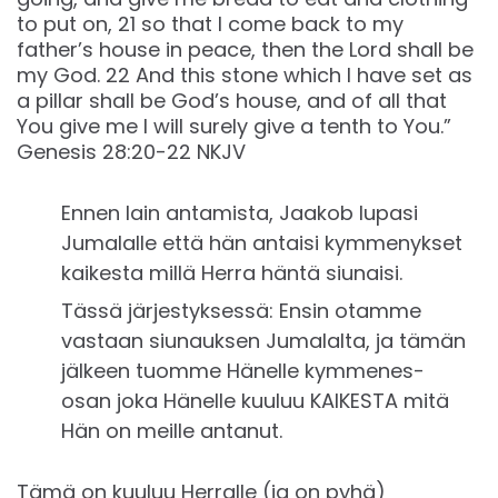
to put on, 21 so that I come back to my
father’s house in peace, then the Lord shall be
my God. 22 And this stone which I have set as
a pillar shall be God’s house, and of all that
You give me I will surely give a tenth to You.”
Genesis 28:20-22 NKJV
Ennen lain antamista, Jaakob lupasi
Jumalalle että hän antaisi kymmenykset
kaikesta millä Herra häntä siunaisi.
Tässä järjestyksessä: Ensin otamme
vastaan siunauksen Jumalalta, ja tämän
jälkeen tuomme Hänelle kymmenes-
osan joka Hänelle kuuluu KAIKESTA mitä
Hän on meille antanut.
Tämä on kuuluu Herralle (ja on pyhä)