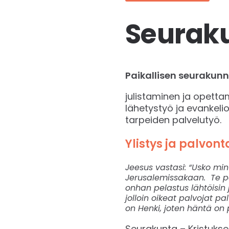
Seuraku
Paikallisen seurakunn
julistaminen ja opetta
lähetystyö ja evankeli
tarpeiden palvelutyö.
Ylistys ja palvon
Jeesus vastasi: “Usko minu
Jerusalemissakaan. Te p
onhan pelastus lähtöisin j
jolloin oikeat palvojat pa
on Henki, joten häntä on
Seurakunta – Kristuks