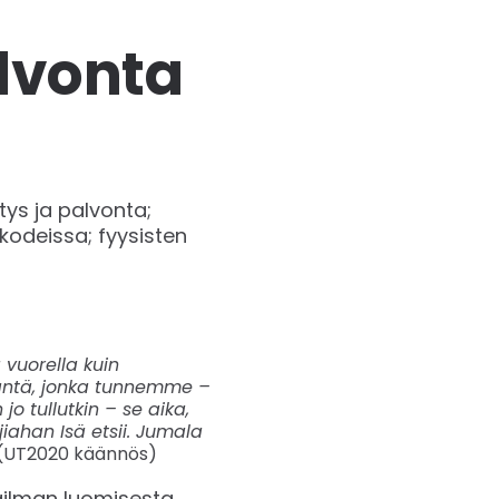
alvonta
tys ja palvonta;
kodeissa; fyysisten
 vuorella kuin
häntä, jonka tunnemme –
o tullutkin – se aika,
jiahan Isä etsii. Jumala
 (UT2020 käännös)
ailman luomisesta