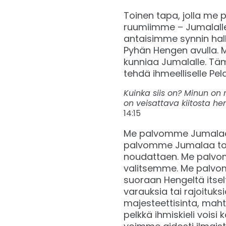
Toinen tapa, jolla m
ruumiimme – Jumalalle
antaisimme synnin hal
Pyhän Hengen avulla. 
kunniaa Jumalalle. Tä
tehdä ihmeelliselle 
Kuinka siis on? Minun on
on veisattava kiitosta h
14:15
Me palvomme Jumalaa 
palvomme Jumalaa totu
noudattaen. Me palvom
valitsemme. Me palvomme
suoraan Hengeltä itse
varauksia tai rajoituks
majesteettisinta, maht
pelkkä ihmiskieli voisi 