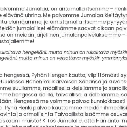
e palvomme Jumalaa, on antamalla itsemme – hen
 elävänä uhrina. Me palvomme Jumalaa kieltäytymä
lita elämäämme, ja omistamalla itsemme pyhyydell
Meidän jumalalliset elämämme saavat aikaan palv
mä on meidän järjellinen jumalanpalveluksemme –
Pelastajallemme!
 rukoiltava hengelläni, mutta minun on rukoiltava myösk
engelläni, mutta minun on veisattava myöskin ymmärrykse
hengessä, Pyhän Hengen kautta, vilpittömästi 
udessa Hänen kallisarvoisen Sanansa ja kuvansa m
me suullamme, maallisella kielellämme ja sanoill
 hengessä kielillä, taivaallisella kielellämme, san
ltään. Hengessä me voimme palvoa kunniakkaasti
ia. Pyhä Henki palvoo kauttamme meidän ihmeellisint
avinta ja armollisinta Taivaallista Isäämme osuv
koskaan ilmaista! Kiitos Jumalalle, että Hän antoi me