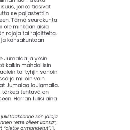
isuus, jonka tiesivät
tta se paljastettiin
keen. Tämä seurakunta
ei ole minkäänlaisia
n rajoja tai rajoitteita.
n ja kansakuntaan
 Jumalaa ja yksin
 kaikin mahdollisin
lein tai tyhjin sanoin
 ja milloin vain.
vat Jumalaa laulamalla,
an tärkeä tehtävä on
seen. Herran tulisi aina
julistaaksenne sen jaloja
nnen “ette olleet kansa”,
yt “olette armahdetut”.
1.