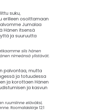
ttu suku,
u erilleen osoittamaan
e palvomme Jumalaa
tä Hänen itsensä
ttä ja suuruutta
hratkaamme siis hänen
hänen nimeänsä ylistävät.
n palvontaa, mutta
engessä ja totuudessa
aen ja korottaen Hänen
uudistumisen ja kasvun
n ruumiinne eläväksi,
enne.
Roomalaiskirje 12:1