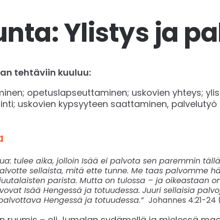
nta: Ylistys ja p
an tehtäviin kuuluu:
minen; opetuslapseuttaminen; uskovien yhteys; ylis
ointi; uskovien kypsyyteen saattaminen, palvelutyö 
ta
a: tulee aika, jolloin Isää ei palvota sen paremmin tällä
alvotte sellaista, mitä ette tunne. Me taas palvomme 
uutalaisten parista. Mutta on tulossa – ja oikeastaan on j
lvovat Isää Hengessä ja totuudessa. Juuri sellaisia palvo
 palvottava Hengessä ja totuudessa.”
Johannes 4:21-24
en ruumis – oli Jumalan sydämellä ja mielessä ma