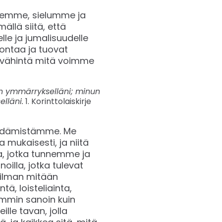
kemme, sielumme ja
llä siitä, että
e ja jumalisuudelle
ontaa ja tuovat
 vähintä mitä voimme
in ymmärrykselläni; minun
lläni.
1. Korinttolaiskirje
sydämistämme. Me
ukaisesti, ja niitä
a, jotka tunnemme ja
oilla, jotka tulevat
 ilman mitään
ä, loisteliainta,
ammin sanoin kuin
ille tavan, jolla