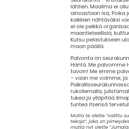
lähtien. Maailma ei oll
ainoastaan Isä, Poika j
kaikkien nähtäväksi v
ei ole pelkkä organisaa
maantieteellisiä, kulttuu
Kutsu pelastukseen ul
maan päällä.
Palvonta on seurakun
Häntä. Me palvomme H
tavoin! Me emme palvo 
– vaan me voimme, ja 
Paikallisseurakunnassa
rukoilemalla, julistama
tukea ja ylläpitää ilmap
tuntea itsensä tervet
Mutta te olette “valittu 
tekoja”, joka on pimeydes
mutta nyt olette “Jumala