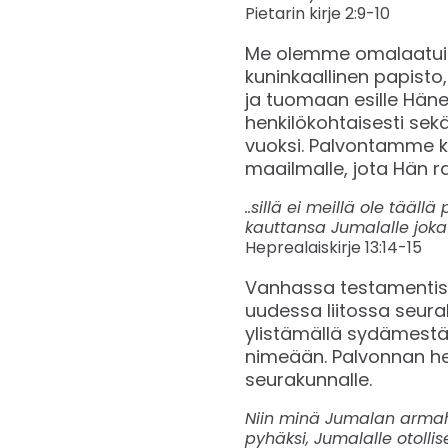
Pietarin kirje 2:9-10
Me olemme omalaatuine
kuninkaallinen papisto
ja tuomaan esille Hän
henkilökohtaisesti sek
vuoksi. Palvontamme 
maailmalle, jota Hän ra
..sillä ei meillä ole tää
kauttansa Jumalalle joka 
Heprealaiskirje 13:14-15
Vanhassa testamentiss
uudessa liitossa seur
ylistämällä sydämestä
nimeään. Palvonnan hen
seurakunnalle.
Niin minä Jumalan armaht
pyhäksi, Jumalalle otolli