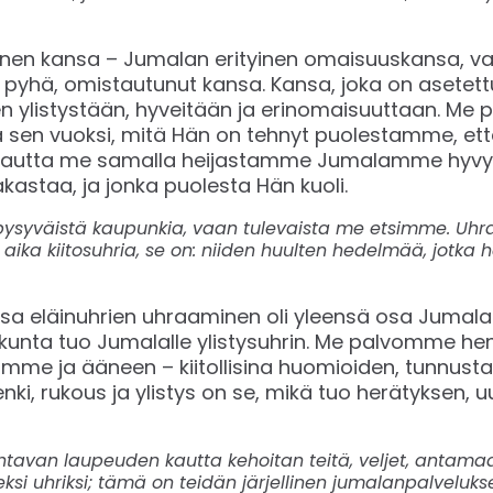
n kansa – Jumalan erityinen omaisuuskansa, vali
, pyhä, omistautunut kansa. Kansa, joka on asetett
en ylistystään, hyveitään ja erinomaisuuttaan. M
ä sen vuoksi, mitä Hän on tehnyt puolestamme, et
kautta me samalla heijastamme Jumalamme hyvyy
kastaa, ja jonka puolesta Hän kuoli.
llä pysyväistä kaupunkia, vaan tulevaista me etsimme. U
aika kiitosuhria, se on: niiden huulten hedelmää, jotka 
a eläinuhrien uhraaminen oli yleensä osa Jumala
akunta tuo Jumalalle ylistysuhrin. Me palvomme h
mme ja ääneen – kiitollisina huomioiden, tunnust
ki, rukous ja ylistys on se, mikä tuo herätyksen, 
avan laupeuden kautta kehoitan teitä, veljet, antamaa
seksi uhriksi; tämä on teidän järjellinen jumalanpalveluks