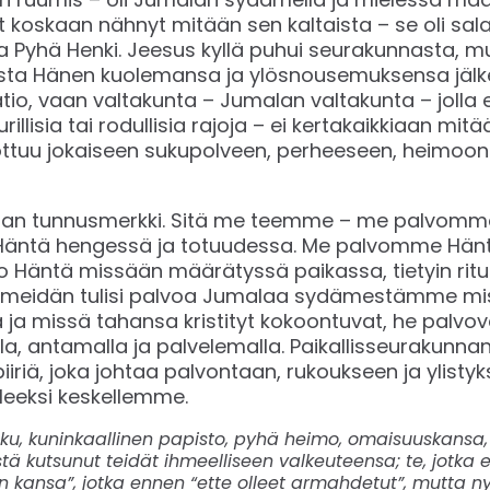
ut koskaan nähnyt mitään sen kaltaista – se oli sala
a Pyhä Henki. Jeesus kyllä puhui seurakunnasta, mu
asta Hänen kuolemansa ja ylösnousemuksensa jäl
tio, vaan valtakunta – Jumalan valtakunta – jolla 
rillisia tai rodullisia rajoja – ei kertakaikkiaan mitää
ottuu jokaiseen sukupolveen, perheeseen, heimoo
nan tunnusmerkki. Sitä me teemme – me palvomme
äntä hengessä ja totuudessa. Me palvomme Häntä
Häntä missään määrätyssä paikassa, tietyin rituaa
meidän tulisi palvoa Jumalaa sydämestämme missä
 ja missä tahansa kristityt kokoontuvat, he palvo
lla, antamalla ja palvelemalla. Paikallisseurakunn
iiriä, joka johtaa palvontaan, rukoukseen ja ylistyk
ulleeksi keskellemme.
suku, kuninkaallinen papisto, pyhä heimo, omaisuuskansa, 
tä kutsunut teidät ihmeelliseen valkeuteensa; te, jotka e
n kansa”, jotka ennen “ette olleet armahdetut”, mutta n