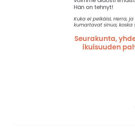
voimme aidosti ilmaist
Hän on tehnyt!
Kuka ei pelkäisi, Herra, ja
kumartavat sinua, koska s
Seurakunta, yhdes
ikuisuuden pa