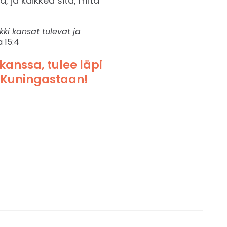
 ja kaikkea sitä, mitä
ikki kansat tulevat ja
 15:4
kanssa, tulee läpi
 Kuningastaan!