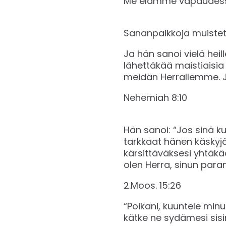
Me elämme vapaudessa!
Sananpaikkoja muistett
Ja hän sanoi vielä heil
lähettäkää maistiaisia n
meidän Herrallemme. Ja
‭‭Nehemiah‬ ‭8:10‬ ‭
Hän sanoi: “Jos sinä ku
tarkkaat hänen käskyjä
kärsittäväksesi yhtäkää
olen Herra, sinun paran
2.Moos. 15:26
“Poikani, kuuntele minu
kätke ne sydämesi sisim