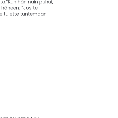
sta.”Kun hän näin puhui,
t häneen: “Jos te
 te tulette tuntemaan