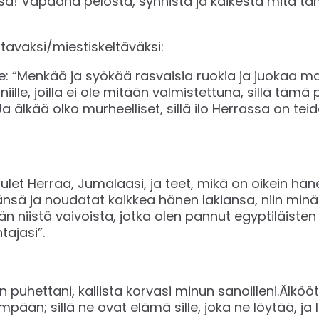
 Vapaana pelosta, synnistä ja kaikesta mitä tä
avaksi/miestiskeltäväksi:
le: “Menkää ja syökää rasvaisia ruokia ja juokaa m
iille, joilla ei ole mitään valmistettuna, sillä tämä
 älkää olko murheelliset, sillä ilo Herrassa on tei
ulet Herraa, Jumalaasi, ja teet, mikä on oikein hän
nsä ja noudatat kaikkea hänen lakiansa, niin min
n niistä vaivoista, jotka olen pannut egyptiläisten k
tajasi”.
n puhettani, kallista korvasi minun sanoilleni.Älkööt
pään; sillä ne ovat elämä sille, joka ne löytää, j