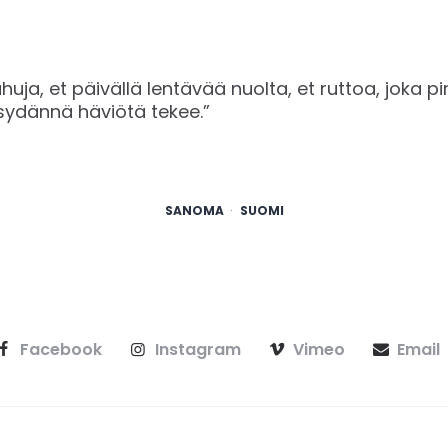
huja, et päivällä lentävää nuolta, et ruttoa, joka p
äsydännä häviötä tekee.”
SANOMA
SUOMI
Facebook
Instagram
Vimeo
Email