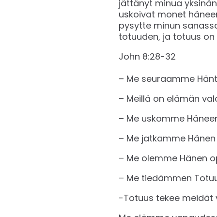
jättänyt minua yksinäni
uskoivat monet häneen. 
pysytte minun sanassani
totuuden, ja totuus on
‭‭John‬ ‭8:28-32‬
– Me seuraamme Hän
– Meillä on elämän val
– Me uskomme Hänee
– Me jatkamme Hänen
– Me olemme Hänen o
– Me tiedämmen Totu
-Totuus tekee meidät 