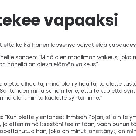
tekee vapaaksi
 että kaikki Hänen lapsensa voivat elää vapaudes
 heille sanoen: “Minä olen maailman valkeus; joka 
an hänellä on oleva elämän valkeus”
Te olette alhaalta, minä olen ylhäältä; te olette t
entähden minä sanoin teille, että te kuolette syntei
inä olen, niin te kuolette synteihinne.”
le: “Kun olette ylentäneet Ihmisen Pojan, silloin te
n, ja etten minä itsestäni tee mitään, vaan puhun 
 opettanut.Ja hän, joka on minut lähettänyt, on min