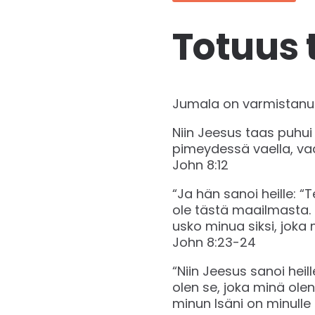
Totuus 
Jumala on varmistanut
Niin Jeesus taas puhui
pimeydessä vaella, va
‭‭John‬ ‭8:12‬ ‭
“Ja hän sanoi heille: “
ole tästä maailmasta. S
usko minua siksi, joka m
‭‭John‬ ‭8:23-24‬ ‭
“Niin Jeesus sanoi heil
olen se, joka minä ole
minun Isäni on minulle