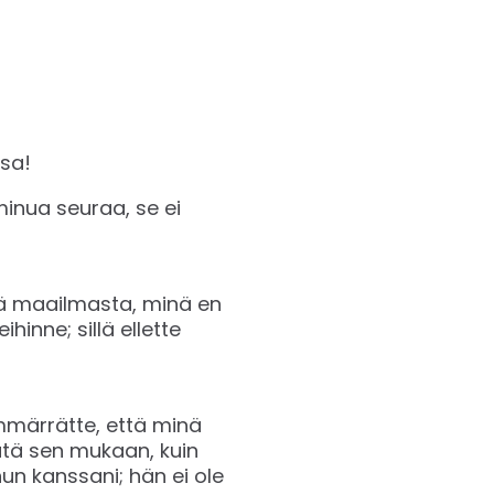
sa!
minua seuraa, se ei
ästä maailmasta, minä en
hinne; sillä ellette
 ymmärrätte, että minä
tätä sen mukaan, kuin
un kanssani; hän ei ole