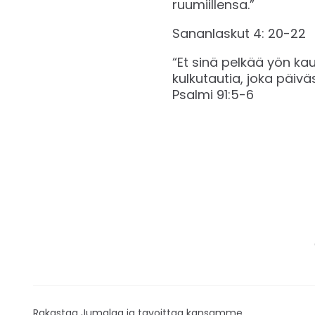
ruumiillensa.”
Sananlaskut 4: 20-22
“Et sinä pelkää yön kau
kulkutautia, joka päiv
‭‭Psalmi‬ ‭91:5-6‬ ‬
Rakastaa Jumalaa ja tavoittaa kansamme