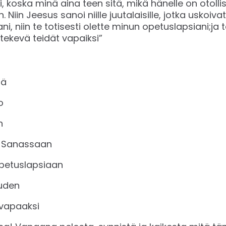
, koska minä aina teen sitä, mikä hänelle on otolli
Niin Jeesus sanoi niille juutalaisille, jotka uskoiva
, niin te totisesti olette minun opetuslapsiani;ja
 tekevä teidät vapaiksi”
tä
o
n
 Sanassaan
petuslapsiaan
uden
vapaaksi