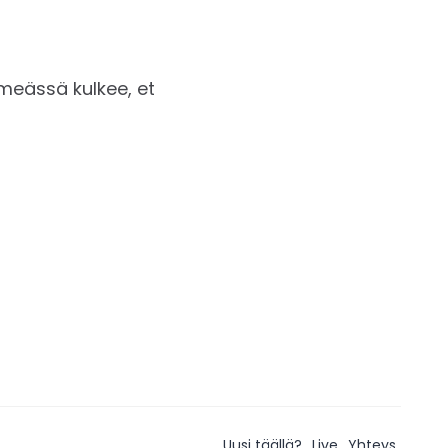
imeässä kulkee, et
Uusi täällä?
Live
Yhteys