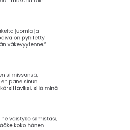
män mukana tuli!
akeita juomia ja
 päivä on pyhitetty
dän väkevyytenne.”
en silmissänsä,
ä en pane sinun
ärsittäviksi, sillä minä
 ne väistykö silmistäsi,
a lääke koko hänen