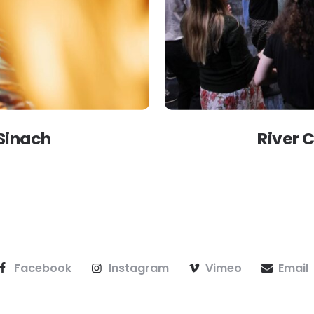
 Sinach
River 
Facebook
Instagram
Vimeo
Email