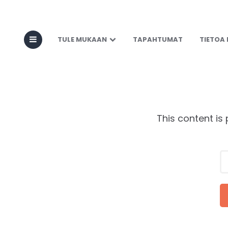
Protected: B
TULE MUKAAN
TAPAHTUMAT
TIETOA
This content is