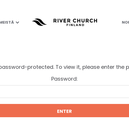
usiness Week 202
 MEISTÄ
NOR
 password-protected. To view it, please enter the
Password: