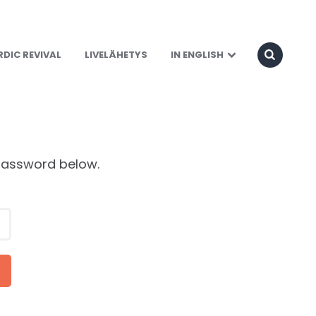
3
DIC REVIVAL
LIVELÄHETYS
IN ENGLISH
 password below.