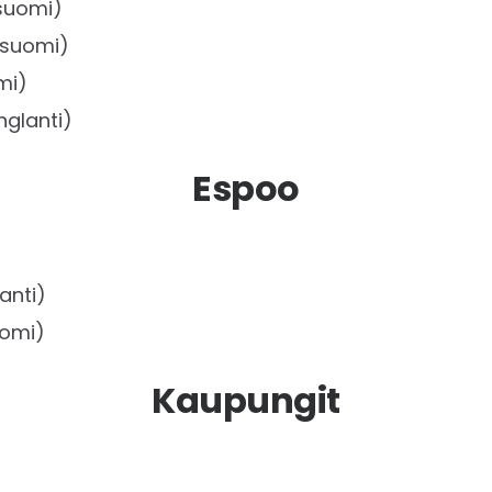
(suomi)
(suomi)
mi)
nglanti)
Espoo
anti)
omi)
Kaupungit