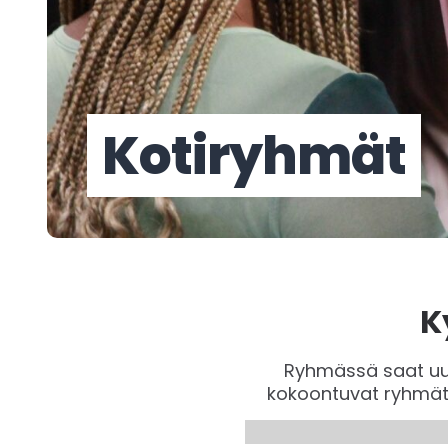
Kotiryhmät
K
Ryhmässä saat uus
kokoontuvat ryhmät 