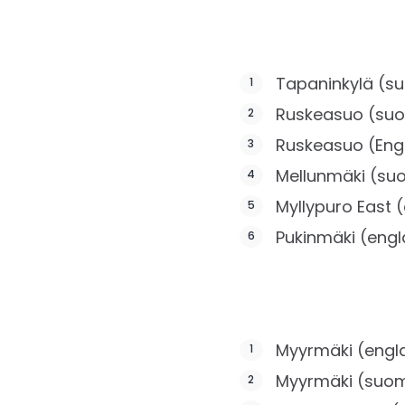
Tapaninkylä (s
Ruskeasuo (suo
Ruskeasuo (Engl
Mellunmäki (su
Myllypuro East (
Pukinmäki (engl
Myyrmäki (engla
Myyrmäki (suom