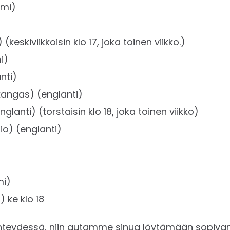
mi)
keskiviikkoisin klo 17, joka toinen viikko.)
i)
nti)
kangas) (englanti)
glanti) (torstaisin klo 18, joka toinen viikko)
io) (englanti)
mi)
 ke klo 18
hteydessä, niin autamme sinua löytämään sopiva