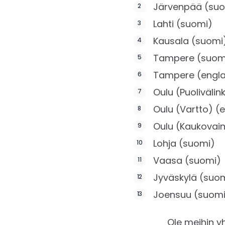
Järvenpää (suo
Lahti (suomi)
Kausala (suomi) (
Tampere (suom
Tampere (engla
Oulu (Puolivälin
Oulu (Vartto) (en
Oulu (Kaukovain
Lohja (suomi)
Vaasa (suomi)
Jyväskylä (suo
Joensuu (suomi)
Ole meihin y