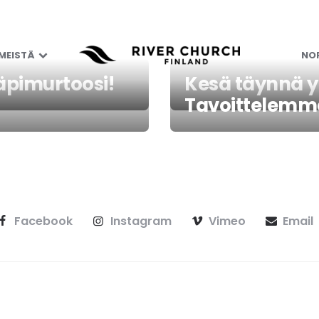
 MEISTÄ
NOR
äpimurtoosi!
Kesä täynnä yl
Tavoittelemm
Facebook
Instagram
Vimeo
Email