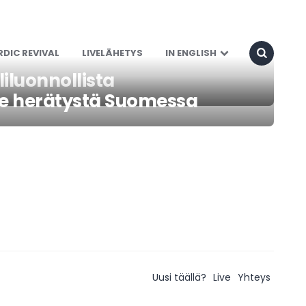
DIC REVIVAL
LIVELÄHETYS
IN ENGLISH
iluonnollista
e herätystä Suomessa
Uusi täällä?
Live
Yhteys