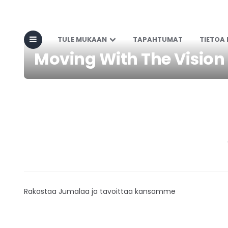
TULE MUKAAN
TAPAHTUMAT
TIETOA
Moving With The Vision
Rakastaa Jumalaa ja tavoittaa kansamme