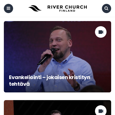
Menu
Search
Evankeliointi – jokaisen kristityn
tehtävä