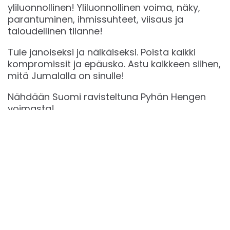
yliluonnollinen! Yliluonnollinen voima, näky,
parantuminen, ihmissuhteet, viisaus ja
taloudellinen tilanne!
Tule janoiseksi ja nälkäiseksi. Poista kaikki
kompromissit ja epäusko. Astu kaikkeen siihen,
mitä Jumalalla on sinulle!
Nähdään Suomi ravisteltuna Pyhän Hengen
voimasta!
Facebook
Instagram
Vimeo