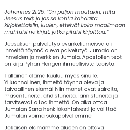
Johannes 21:25: “On paljon muutakin, mitä
Jeesus teki; ja jos se kohta kohdalta
kirjoitettaisiin, luulen, etteivät koko maailmaan
mahtuisi ne kirjat, jotka pitäisi kirjoittaa.”
Jeesuksen palvelutyö evankeliumeissa oli
ihmeitä täynnä oleva palvelutyö. Jumala on
ihmeiden ja merkkien Jumala. Apostolien teot
on kirja Pyhän Hengen ihmeellisistä teoista.
Tällainen elämä kuuluu myös sinulle.
Yliluonnollinen, ihmeitä täynnä oleva ja
taivaallinen elämä! Niin monet ovat sairaita,
masentuneita, ahdistuneita, lannistuneita ja
tarvitsevat aitoa ihmettä. On aika ottaa
Jumalan Sana henkilökohtaisesti ja välittää
Jumalan voima sukupolvellemme.
Jokaisen elämämme alueen on oltava