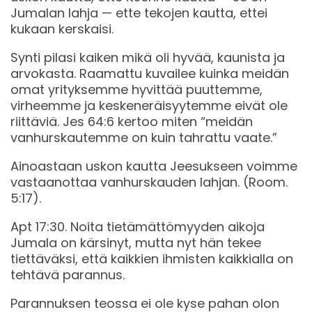
Jumalan lahja — ette tekojen kautta, ettei
kukaan kerskaisi.
Synti pilasi kaiken mikä oli hyvää, kaunista ja
arvokasta. Raamattu kuvailee kuinka meidän
omat yrityksemme hyvittää puuttemme,
virheemme ja keskeneräisyytemme eivät ole
riittäviä. Jes 64:6 kertoo miten “meidän
vanhurskautemme on kuin tahrattu vaate.”
Ainoastaan uskon kautta Jeesukseen voimme
vastaanottaa vanhurskauden lahjan. (Room.
5:17).
‬Apt ‭17:30‬. Noita tietämättömyyden aikoja
Jumala on kärsinyt, mutta nyt hän tekee
tiettäväksi, että kaikkien ihmisten kaikkialla on
tehtävä parannus.
Parannuksen teossa ei ole kyse pahan olon