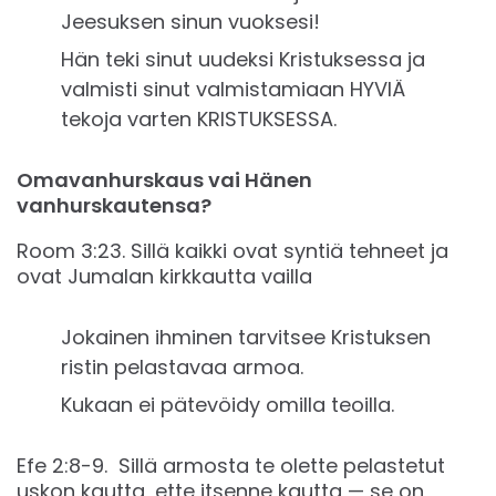
Jeesuksen sinun vuoksesi!
Hän teki sinut uudeksi Kristuksessa ja
valmisti sinut valmistamiaan HYVIÄ
tekoja varten KRISTUKSESSA.
Omavanhurskaus vai Hänen
vanhurskautensa?
Room ‭3:23. Sillä kaikki ovat syntiä tehneet ja
ovat Jumalan kirkkautta vailla
Jokainen ihminen tarvitsee Kristuksen
ristin pelastavaa armoa.
Kukaan ei pätevöidy omilla teoilla.
‭‭Efe ‭2:8-9‬. ‬‬ Sillä armosta te olette pelastetut
uskon kautta, ette itsenne kautta — se on