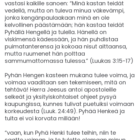
vastasi kaikille sanoen: “Minä kastan teidät
vedellä, mutta on tuleva minua väkevämpi,
jonka kengänpaulaakaan minä en ole
kelvollinen päästämään; hän kastaa teidät
Pyhällä Hengellä ja tulella. Hänellä on
viskimensä kädessään, ja hän puhdistaa
puimatanterensa ja kokoaa nisut aittaansa,
mutta ruumenet hän polttaa
sammumattomassa tulessa.” (Luukas 3:15-17)
Pyhän Hengen kasteen mukana tulee voima, ja
voimaa vaaditaan sen tekemiseen, mitä on
tehtävä! Herra Jeesus antoi apostoleille
selkeät ja yksityiskohtaiset ohjeet pysyä
kaupungissa, kunnes tulivat puetuiksi voimaan
korkeudesta (Luuk. 24:49). Pyhää Henkeä ja
tulta ei voi korvata millään!
“vaan, kun Pyhä Henki tulee teihin, niin te
saatte voiman, ja te tulette olemaan minun