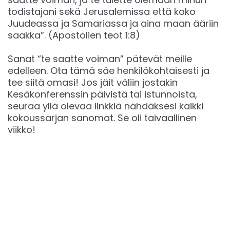
todistajani sekä Jerusalemissa että koko
Juudeassa ja Samariassa ja aina maan ääriin
saakka”. (Apostolien teot 1:8)
Sanat “te saatte voiman” pätevät meille
edelleen. Ota tämä säe henkilökohtaisesti ja
tee siitä omasi! Jos jäit väliin jostakin
Kesäkonferenssin päivistä tai istunnoista,
seuraa yllä olevaa linkkiä nähdäksesi kaikki
kokoussarjan sanomat. Se oli taivaallinen
viikko!
Facebook
Instagram
Vimeo