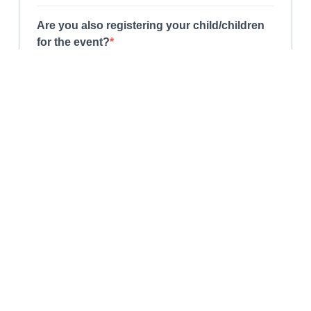
Are you also registering your child/children
for the event?
Please write the name(s) and age(s) of your child(ren)
(children's program available for ages 1–2, 3–5, and 6–12)
I am a member, I want to serve
Yes
No
River Church Finland has my permission to use
my information for contact purposes.
REGISTER