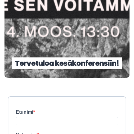
Tervetuloa kesäkonferensiin!
Etunimi