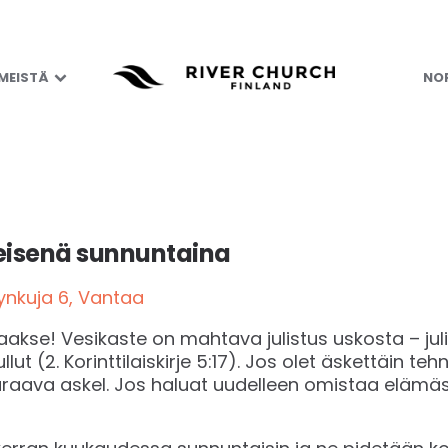
 MEISTÄ
NOR
isenä sunnuntaina
tynkuja 6, Vantaa
akse! Vesikaste on mahtava julistus uskosta – juli
lut (2. Korinttilaiskirje 5:17). Jos olet äskettäin t
aava askel. Jos haluat uudelleen omistaa elämäsi H