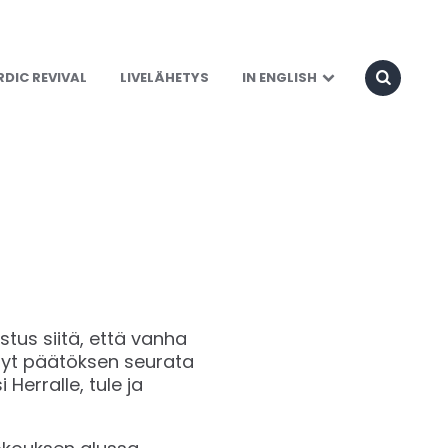
DIC REVIVAL
LIVELÄHETYS
IN ENGLISH
stus siitä, että vanha
ehnyt päätöksen seurata
erralle, tule ja