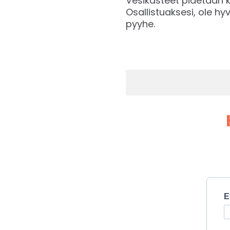
Vesikasteet pidetään 
Osallistuaksesi, ole h
pyyhe.
E