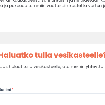
kerran kuukaudessa sunnuntaisin ja ne pidetään k
yvä ja pukeudu tummiin vaatteisiin kastetta varte
Haluatko tulla vesikasteelle
Jos haluat tulla vesikasteelle, ota meihin yhteyttä!
tunimi