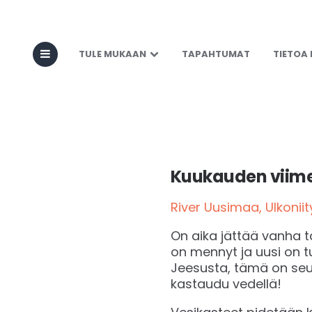
Vesikaste
TULE MUKAAN
TAPAHTUMAT
TIETOA
Kuukauden viime
River Uusimaa, Ulkonii
On aika jättää vanha ta
on mennyt ja uusi on tul
Jeesusta, tämä on seur
kastaudu vedellä!