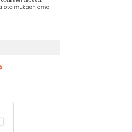
okouksen alussa.
n ja ota mukaan oma
?