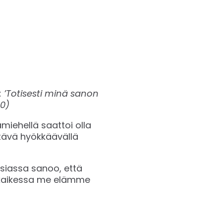
: ’Totisesti minä sanon
10)
miehellä saattoi olla
ettävä hyökkäävällä
asiassa sanoo, että
ä: kaikessa me elämme