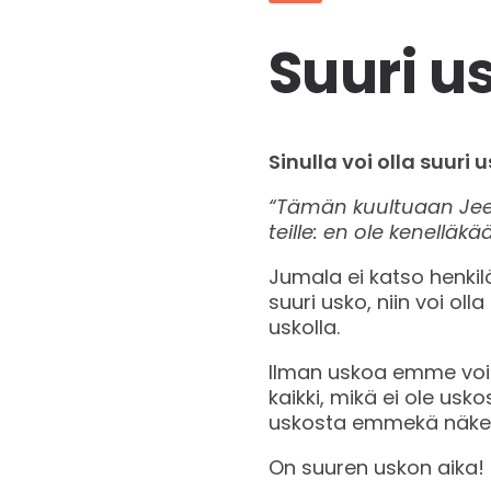
Suuri u
Sinulla voi olla suuri 
“Tämän kuultuaan Jeesu
teille: en ole kenelläkä
Jumala ei katso henkil
suuri usko, niin voi ol
uskolla.
Ilman uskoa emme voi m
kaikki, mikä ei ole us
uskosta emmekä näkemi
On suuren uskon aika!