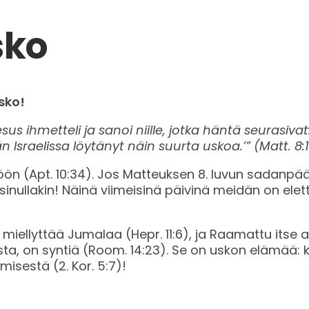
sko
usko!
s ihmetteli ja sanoi niille, jotka häntä seurasivat
än Israelissa löytänyt näin suurta uskoa.’” (Matt. 8:
öön (Apt. 10:34). Jos Matteuksen 8. luvun sadanpää
la sinullakin! Näinä viimeisinä päivinä meidän on el
iellyttää Jumalaa (Hepr. 11:6), ja Raamattu itse 
kosta, on syntiä (Room. 14:23). Se on uskon elämä
sestä (2. Kor. 5:7)!