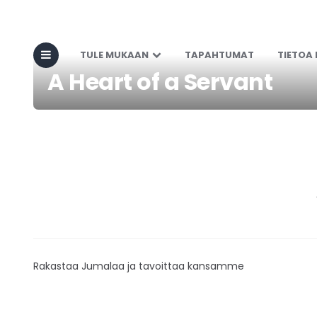
TULE MUKAAN
TAPAHTUMAT
TIETOA
A Heart of a Servant
Rakastaa Jumalaa ja tavoittaa kansamme