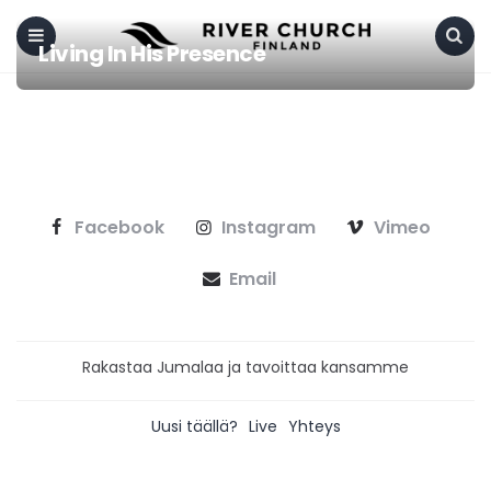
Living In His Presence
Menu
Search
Facebook
Instagram
Vimeo
Email
Rakastaa Jumalaa ja tavoittaa kansamme
Uusi täällä?
Live
Yhteys