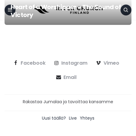
Heart of a Worshipper – The Sound of
Victory
Menu
Search
Facebook
Instagram
Vimeo
Email
Rakastaa Jumalaa ja tavoittaa kansamme
Uusi täällä?
Live
Yhteys