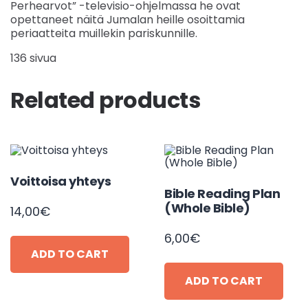
Perhearvot” -televisio-ohjelmassa he ovat
opettaneet näitä Jumalan heille osoittamia
periaatteita muillekin pariskunnille.
136 sivua
Related products
Voittoisa yhteys
Bible Reading Plan
(Whole Bible)
14,00
€
6,00
€
ADD TO CART
ADD TO CART