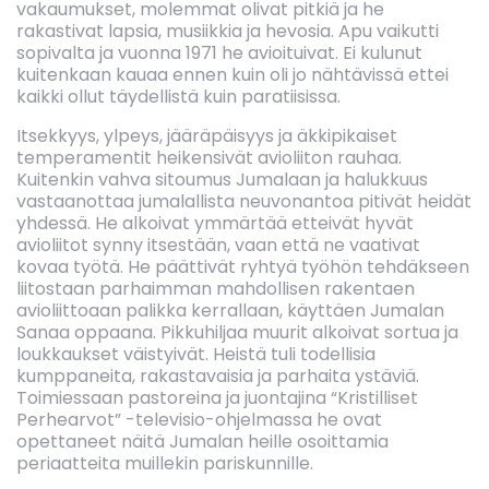
vakaumukset, molemmat olivat pitkiä ja he
rakastivat lapsia, musiikkia ja hevosia. Apu vaikutti
sopivalta ja vuonna 1971 he avioituivat. Ei kulunut
kuitenkaan kauaa ennen kuin oli jo nähtävissä ettei
kaikki ollut täydellistä kuin paratiisissa.
Itsekkyys, ylpeys, jääräpäisyys ja äkkipikaiset
temperamentit heikensivät avioliiton rauhaa.
Kuitenkin vahva sitoumus Jumalaan ja halukkuus
vastaanottaa jumalallista neuvonantoa pitivät heidät
yhdessä. He alkoivat ymmärtää etteivät hyvät
avioliitot synny itsestään, vaan että ne vaativat
kovaa työtä. He päättivät ryhtyä työhön tehdäkseen
liitostaan parhaimman mahdollisen rakentaen
avioliittoaan palikka kerrallaan, käyttäen Jumalan
Sanaa oppaana. Pikkuhiljaa muurit alkoivat sortua ja
loukkaukset väistyivät. Heistä tuli todellisia
kumppaneita, rakastavaisia ja parhaita ystäviä.
Toimiessaan pastoreina ja juontajina “Kristilliset
Perhearvot” -televisio-ohjelmassa he ovat
opettaneet näitä Jumalan heille osoittamia
periaatteita muillekin pariskunnille.