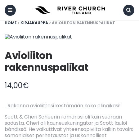
Menu
Search
HOME
>
KIRJAKAUPPA
> AVIOLIITON RAKENNUSPALIKAT
Avioliiton
rakennuspalikat
14,00
€
…Rakenna avioliittosi kestämään koko elinaikasi!
Scott & Cheri Scheerin romanssi oli kuin suoraan
sadusta. Cheri oli kauneuskuningatar ja Scott lauloi
bändissä. He vaikuttivat yhteensopivilta kaikin tavoin:
samanlaiset perhetaustat ja uskonnolliset