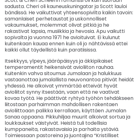
Scott & Cheri Scheerin romanssi oli kuin suoraan
sadusta. Cheri oli kauneuskuningatar ja Scott lauloi
bändissä. He vaikuttivat yhteensopivilta kaikin tavoin:
samanlaiset perhetaustat ja uskonnolliset
vakaumukset, molemmat olivat pitkiä ja he
rakastivat lapsia, musiikkia ja hevosia. Apu vaikutti
sopivalta ja vuonna 1971 he avioituivat. Ei kulunut
kuitenkaan kauaa ennen kuin oli jo nähtävissä ettei
kaikki ollut täydellistä kuin paratiisissa.
Itsekkyys, ylpeys, jääräpäisyys ja äkkipikaiset
temperamentit heikensivät avioliiton rauhaa.
Kuitenkin vahva sitoumus Jumalaan ja halukkuus
vastaanottaa jumalallista neuvonantoa pitivät heidät
yhdessä. He alkoivat ymmärtää etteivät hyvät
avioliitot synny itsestään, vaan että ne vaativat
kovaa työtä. He päättivät ryhtyä työhön tehdäkseen
liitostaan parhaimman mahdollisen rakentaen
avioliittoaan palikka kerrallaan, käyttäen Jumalan
Sanaa oppaana. Pikkuhiljaa muurit alkoivat sortua ja
loukkaukset väistyivät. Heistä tuli todellisia
kumppaneita, rakastavaisia ja parhaita ystäviä.
Toimiessaan pastoreina ja juontajina “Kristilliset