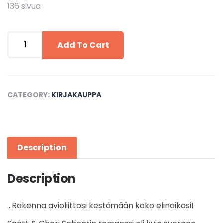
136 sivua
Avioliiton
rakennuspalikat
Add To Cart
quantity
CATEGORY:
KIRJAKAUPPA
Description
Description
…Rakenna avioliittosi kestämään koko elinaikasi!