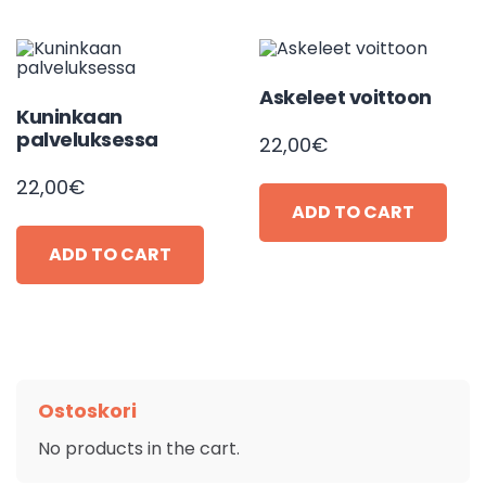
Askeleet voittoon
Kuninkaan
palveluksessa
22,00
€
22,00
€
ADD TO CART
ADD TO CART
Ostoskori
No products in the cart.