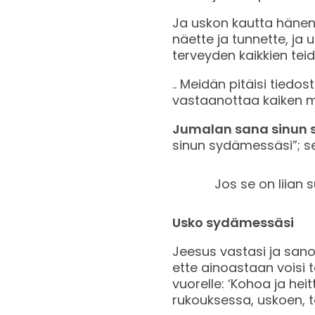
Ja uskon kautta hänen
näette ja tunnette, ja
terveyden kaikkien teidän 
.. Meidän pitäisi tied
vastaanottaa kaiken m
Jumalan sana sinun 
sinun sydämessäsi”; se 
Jos se on liian s
Usko sydämessäsi
Jeesus vastasi ja sanoi h
ette ainoastaan voisi t
vuorelle: ‘Kohoa ja hei
rukouksessa, uskoen, te sa