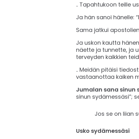
.. Tapahtukoon teille usk
Ja hän sanoi hänelle: “N
Sama jatkui apostolien
Ja uskon kautta hänen
näette ja tunnette, ja
terveyden kaikkien teidän 
.. Meidän pitäisi tied
vastaanottaa kaiken m
Jumalan sana sinun 
sinun sydämessäsi”; se 
Jos se on liian s
Usko sydämessäsi