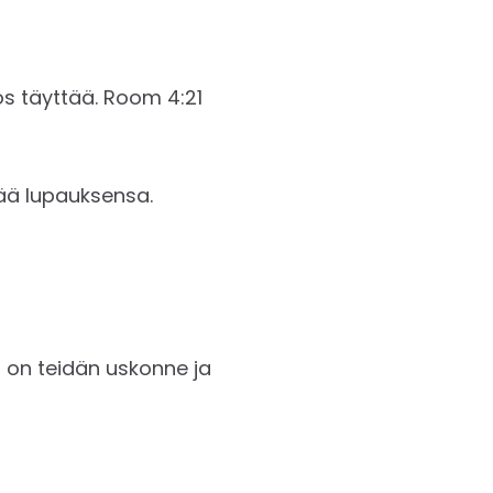
yttää. ‭‭Room‬ ‭4:21‬‬
tää lupauksensa.
ä on teidän uskonne ja