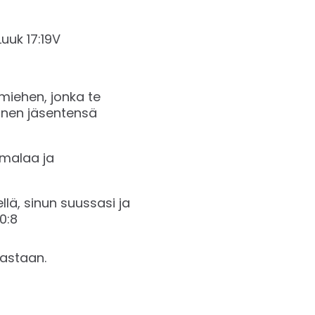
k‬ ‭17:19‬V
iehen, jonka te
hänen jäsentensä
umalaa ja
lä, sinun suussasi ja
 ‭‬‬
vastaan.