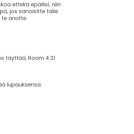
skoa ettekä epäilisi, niin
ä, jos sanoisitte tälle
ä te anotte
yttää. ‭‭Room‬ ‭4:21‬‬
tää lupauksensa.