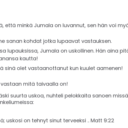
ä, että minkä Jumala on luvannut, sen hän voi myös tä
i ne sanan kohdat jotka lupaavat vastauksen.
ssa lupauksissa, Jumala on uskollinen. Hän aina pi
sanansa kautta!
ttä sinä olet vastaanottanut kun kuulet aamenen!
astaan mitä taivaalla on!
äski suurta uskoa, nuhteli pelokkaita sanoen miss
nkeliumeissa:
lä; uskosi on tehnyt sinut terveeksi .. ‭‭Matt‬ ‭9:22‬‬