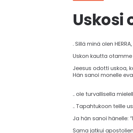
Uskosi 
. Sillä minä olen HERRA, s
Uskon kautta otamme v
Jeesus odotti uskoa, k
Hän sanoi monelle eva
.. ole turvallisella mielel
.. Tapahtukoon teille usk
Ja hän sanoi hänelle: “N
Sama jatkui apostolien