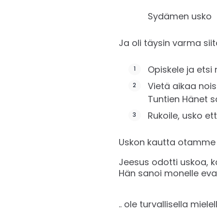
Sydämen usko
Ja oli täysin varma siit
Opiskele ja ets
Vietä aikaa noi
Tuntien Hänet 
Rukoile, usko e
Uskon kautta otamme v
Jeesus odotti uskoa, k
Hän sanoi monelle eva
.. ole turvallisella mielel