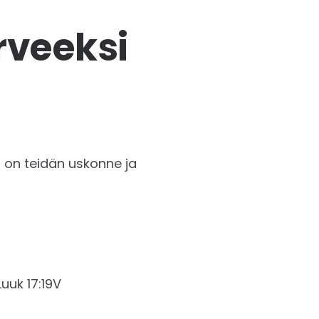
rveeksi
ä on teidän uskonne ja
k‬ ‭17:19‬V