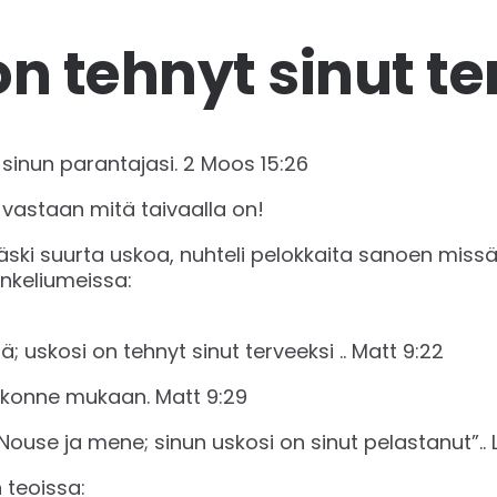
on tehnyt sinut te
inun parantajasi. ‭‭2 Moos ‭15:26‬ ‬‬
astaan mitä taivaalla on!
äski suurta uskoa, nuhteli pelokkaita sanoen miss
nkeliumeissa:
lä; uskosi on tehnyt sinut terveeksi .. ‭‭Matt‬ ‭9:22‬‬
onne mukaan. ‭‭Matt‬ ‭9:29‬ ‬‬
ouse ja mene; sinun uskosi on sinut pelastanut”.. ‭‭Luu
 teoissa: