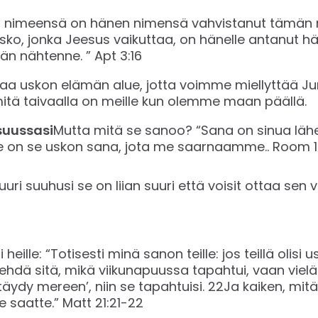
 nimeensä on hänen nimensä vahvistanut tämän m
 usko, jonka Jeesus vaikuttaa, on hänelle antanut 
nähtenne. ” ‭‭Apt‬ ‭3:16‬ ‬‬
ostaa uskon elämän alue, jotta voimme miellyttää J
itä taivaalla on meille kun olemme maan päällä.
suussasi
Mutta mitä se sanoo? “Sana on sinua lähel
on se uskon sana, jota me saarnaamme.. ‭‭Room‬ ‭10:8‬
uuri suuhusi se on liian suuri että voisit ottaa sen 
eille: “Totisesti minä sanon teille: jos teillä olisi u
ehdä sitä, mikä viikunapuussa tapahtui, vaan vieläp
ttäydy mereen’, niin se tapahtuisi. 22Ja kaiken, mit
atte.” ‭‭Matt‬ ‭21:21-22‬ ‬