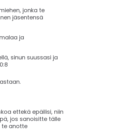
iehen, jonka te
hänen jäsentensä
umalaa ja
lä, sinun suussasi ja
 ‭‬‬
vastaan.
skoa ettekä epäilisi, niin
ä, jos sanoisitte tälle
ä te anotte