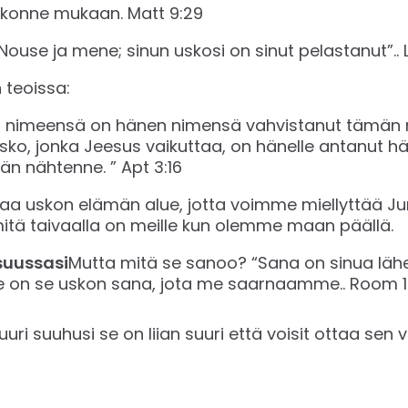
onne mukaan. ‭‭Matt‬ ‭9:29‬ ‬‬
ouse ja mene; sinun uskosi on sinut pelastanut”.. ‭‭Luu
 teoissa:
 nimeensä on hänen nimensä vahvistanut tämän m
 usko, jonka Jeesus vaikuttaa, on hänelle antanut 
nähtenne. ” ‭‭Apt‬ ‭3:16‬ ‬‬
ostaa uskon elämän alue, jotta voimme miellyttää J
itä taivaalla on meille kun olemme maan päällä.
suussasi
Mutta mitä se sanoo? “Sana on sinua lähel
on se uskon sana, jota me saarnaamme.. ‭‭Room‬ ‭10:8‬
uuri suuhusi se on liian suuri että voisit ottaa sen 