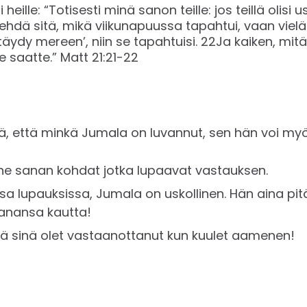
eille: “Totisesti minä sanon teille: jos teillä olisi u
ehdä sitä, mikä viikunapuussa tapahtui, vaan vieläp
ttäydy mereen’, niin se tapahtuisi. 22Ja kaiken, mit
atte.” ‭‭Matt‬ ‭21:21-22‬ ‬
ä, että minkä Jumala on luvannut, sen hän voi myös tä
i ne sanan kohdat jotka lupaavat vastauksen.
ssa lupauksissa, Jumala on uskollinen. Hän aina pi
sanansa kautta!
ttä sinä olet vastaanottanut kun kuulet aamenen!