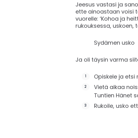
Jeesus vastasi ja sanoi h
ette ainoastaan voisi t
vuorelle: ‘Kohoa ja hei
rukouksessa, uskoen, te sa
Sydämen usko
Ja oli täysin varma siit
Opiskele ja ets
Vietä aikaa noi
Tuntien Hänet 
Rukoile, usko e