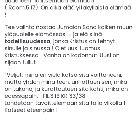
uudelleen hallitsemaan elämään
( Room.5:17). On aika elää yltäkylläistä elämää
!
Tee valinta nostaa Jumalan Sana kaiken muun
yläpuolelle elämässäsi – ja elä siinä
todellisuudessa
, jonka Kristus on tehnyt
sinulle ja sinussa ! Olet uusi luomus
Kristuksessa ! Vanha on kadonnut. Uusi on
sijaan tullut.
”Veljet, minä en vielä katso sitä voittaneeni;
mutta yhden minä teen: unhottaen sen, mikä
on takana, ja kurottautuen sitä kohti, mikä on
edessäpäin, ” FIL.3:13 KR 33/38
Lähdetään tavoittelemaan sitä tällä viikolla !
Katseet eteenpäin !