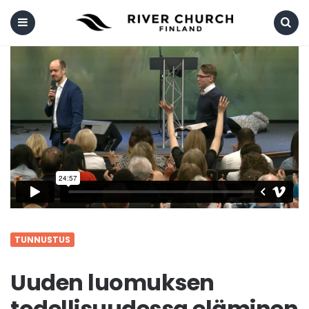
Menu
Search
TUNNUSTUS
Uuden luomuksen
todellisuudessa eläminen