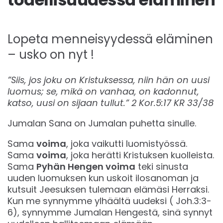
Lopeta menneisyydessä eläminen
– usko on nyt !
”Siis, jos joku on Kristuksessa, niin hän on uusi
luomus; se, mikä on vanhaa, on kadonnut,
katso, uusi on sijaan tullut.” 2 Kor.5:17 KR 33/38
Jumalan Sana on Jumalan puhetta sinulle.
Sama
voima
, joka vaikutti luomistyössä.
Sama
voima
, joka herätti Kristuksen kuolleista.
Sama
Pyhän Hengen voima
teki sinusta
uuden luomuksen kun uskoit ilosanoman ja
kutsuit Jeesuksen tulemaan elämäsi Herraksi.
Kun me synnymme ylhäältä uudeksi ( Joh.3:3-
6), synnymme Jumalan Hengestä, sinä synnyt