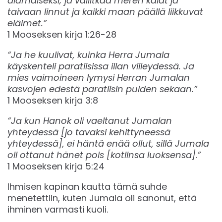
alamaiseksi; ja vallitkaa meren kalat ja
taivaan linnut ja kaikki maan päällä liikkuvat
eläimet.”
1 Mooseksen kirja‬ ‭1:26-28‬
“Ja he kuulivat, kuinka Herra Jumala
käyskenteli paratiisissa illan viileydessä. Ja
mies vaimoineen lymysi Herran Jumalan
kasvojen edestä paratiisin puiden sekaan.”
1 Mooseksen kirja 3:8‬‬
“Ja kun Hanok oli vaeltanut Jumalan
yhteydessä [jo tavaksi kehittyneessä
yhteydessä], ei häntä enää ollut, sillä Jumala
oli ottanut hänet pois [kotiinsa luoksensa]
.
”
‭‭1 Mooseksen kirja 5:24
Ihmisen kapinan kautta tämä suhde
menetettiin, kuten Jumala oli sanonut, että
ihminen varmasti kuoli.