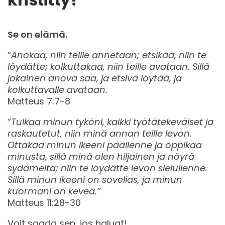
Se on elämä.
“
Anokaa, niin teille annetaan; etsikää, niin te
löydätte; kolkuttakaa, niin teille avataan. Sillä
jokainen anova saa, ja etsivä löytää, ja
kolkuttavalle avataan.
Matteus 7:7-8
“
Tulkaa minun tyköni, kaikki työtätekeväiset ja
raskautetut, niin minä annan teille levon.
Ottakaa minun ikeeni päällenne ja oppikaa
minusta, sillä minä olen hiljainen ja nöyrä
sydämeltä; niin te löydätte levon sielullenne.
Sillä minun ikeeni on sovelias, ja minun
kuormani on keveä.”
Matteus 11:28-30
Voit saada sen, jos haluat!