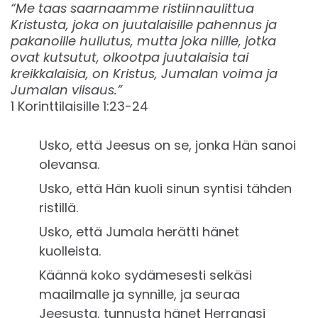
“Me taas saarnaamme ristiinnaulittua
Kristusta, joka on juutalaisille pahennus ja
pakanoille hullutus, mutta joka niille, jotka
ovat kutsutut, olkootpa juutalaisia tai
kreikkalaisia, on Kristus, Jumalan voima ja
Jumalan viisaus.”
1 Korinttilaisille 1:23-24‬‬
Usko, että Jeesus on se, jonka Hän sanoi
olevansa.
Usko, että Hän kuoli sinun syntisi tähden
ristillä.
Usko, että Jumala herätti hänet
kuolleista.
Käännä koko sydämesesti selkäsi
maailmalle ja synnille, ja seuraa
Jeesusta, tunnusta hänet Herranasi