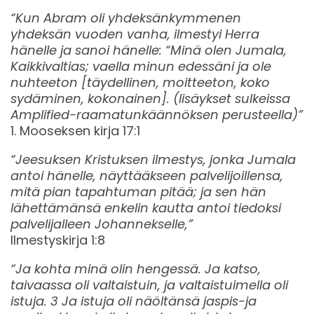
“Kun Abram oli yhdeksänkymmenen
yhdeksän vuoden vanha, ilmestyi Herra
hänelle ja sanoi hänelle: “Minä olen Jumala,
Kaikkivaltias; vaella minun edessäni ja ole
nuhteeton [täydellinen, moitteeton, koko
sydäminen, kokonainen]. (lisäykset sulkeissa
Amplified-raamatunkäännöksen perusteella)”
1. Mooseksen kirja 17:1
“Jeesuksen Kristuksen ilmestys, jonka Jumala
antoi hänelle, näyttääkseen palvelijoillensa,
mitä pian tapahtuman pitää; ja sen hän
lähettämänsä enkelin kautta antoi tiedoksi
palvelijalleen Johannekselle,”
Ilmestyskirja 1:8‬‬
“Ja kohta minä olin hengessä. Ja katso,
taivaassa oli valtaistuin, ja valtaistuimella oli
istuja. 3 Ja istuja oli näöltänsä jaspis-ja