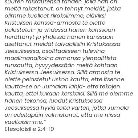
suuren rakkautensa tähden, jolla hän on
meitä rakastanut, on tehnyt meidät, jotka
olimme kuolleet rikoksiimme, eläviksi
Kristuksen kanssa-armosta te olette
pelastetut- ja yhdessä hänen kanssaan
herättänyt ja yhdessä hänen kanssaan
asettanut meidät taivaallisiin Kristuksessa
Jeesuksessa, osoittaakseen tulevina
maailmanaikoina armonsa ylenpalttista
runsautta, hyvyydessään meitä kohtaan
Kristuksessa Jeesuksessa. Sillä armosta te
olette pelastetut uskon kautta, ette itsenne
kautta-se on Jumalan lahja- ette tekojen
kautta, ettei kukaan kerskaisi. Sillä me olemme
hänen tekonsa, luodut Kristuksessa
Jeesuksessa hyviä töitä varten, jotka Jumala
on edeltäpäin valmistanut, että me niissä
vaeltaisimme.”
Efesolaisille 2:4-10‬‬