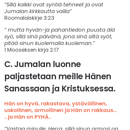
“Sillä kaikki ovat syntiä tehneet ja ovat
Jumalan kirkkautta vailla”
‭‭Roomalaiskirje 3:23‬‬
“ mutta hyvän-ja pahantiedon puusta älä
syö, sillä sinä päivänä, jona sinä siitä syöt,
pitää sinun kuolemalla kuoleman
.
”
1 Mooseksen kirja 2:17‬‬
C. Jumalan luonne
paljastetaan meille Hänen
Sanassaan ja Kristuksessa.
Hän on hyvä, rakastava, ystävällinen,
uskollinen, armollinen ja Hän on rakkaus…
.. ja Hän on PYHÄ..
“Vastaa minulle, Herra, sillä sinun armosi on