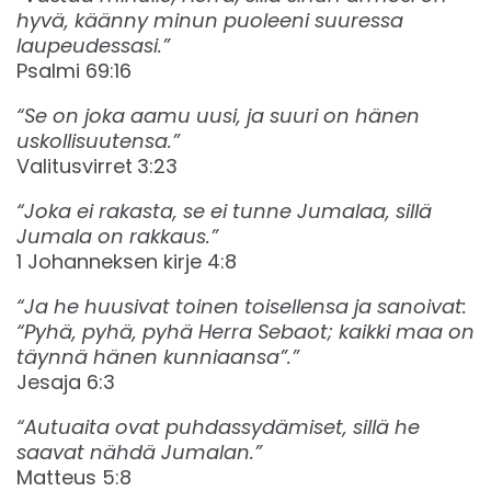
hyvä, käänny minun puoleeni suuressa
laupeudessasi.”
‭‭Psalmi 69:16‬‬
“Se on joka aamu uusi, ja suuri on hänen
uskollisuutensa.”
Valitusvirret
3:23
“Joka ei rakasta, se ei tunne Jumalaa, sillä
Jumala on rakkaus.”
‭‭1 Johanneksen kirje 4:8
“Ja he huusivat toinen toisellensa ja sanoivat:
“Pyhä, pyhä, pyhä Herra Sebaot; kaikki maa on
täynnä hänen kunniaansa”.”
‭‭Jesaja 6:3
“Autuaita ovat puhdassydämiset, sillä he
saavat nähdä Jumalan.”
Matteus 5:8