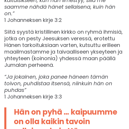
kaltaisikseen, kun hän ilmestyy, sillä me
saamme nähdä hänet sellaisena, kuin hän
on.”
1 Johanneksen kirje 3:2
Siitä syystä kristillinen kirkko on ryhmä ihmisiä,
jotka on pesty Jeesuksen veressä, erotettu
Hänen tarkoituksiaan ​​varten, kutsuttu erilleen
maailmastamme ja taivaalliseen ykseyteen ja
yhteyteen (koinonia) yhdessä maan päällä
Jumalan perheenä.
“Ja jokainen, joka panee häneen tämän
toivon, puhdistaa itsensä, niinkuin hän on
puhdas”
1 Johanneksen kirje 3:3
Hän on pyhä … kaipuumme
on olla kaikin tavoin