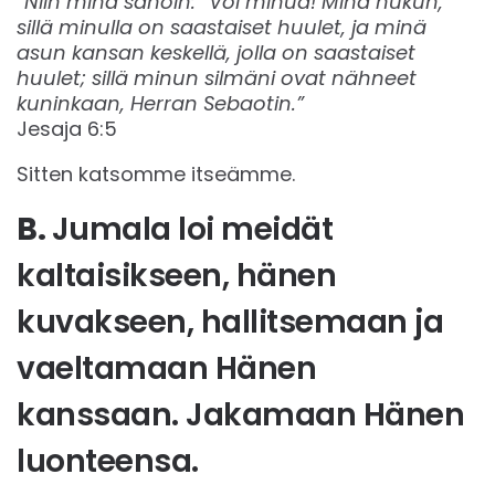
“Niin minä sanoin: “Voi minua! Minä hukun,
sillä minulla on saastaiset huulet, ja minä
asun kansan keskellä, jolla on saastaiset
huulet; sillä minun silmäni ovat nähneet
kuninkaan, Herran Sebaotin.”
Jesaja 6:5
Sitten katsomme itseämme.
B.
Jumala loi meidät
kaltaisikseen, hänen
kuvakseen, hallitsemaan ja
vaeltamaan Hänen
kanssaan. Jakamaan Hänen
luonteensa.