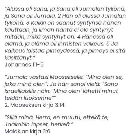
“Alussa oli Sana, ja Sana oli Jumalan tykönä,
ja Sana oli Jumala. 2 Hän oli alussa Jumalan
tykönä. 3 Kaikki on saanut syntynsä hänen
kauttaan, ja ilman häntä ei ole syntynyt
mitään, mikä syntynyt on. 4 Hänessä oli
elämä, ja elämä oli ihmisten valkeus. 5 Ja
valkeus loistaa pimeydessä, ja pimeys ei sitä
käsittänyt.”
Johannes 1:1-5
“Jumala vastasi Moosekselle: “Minä olen se,
joka minä olen”. Ja hän sanoi vielä: “Sano
israelilaisille näin: ‘Minä olen’ lähetti minut
teidän luoksenne””
2. Mooseksen kirja 3:14‬‬
“Sillä minä, Herra, en muutu, ettekä te,
Jaakobin lapset, herkeä:”
Malakian kirja 3:6