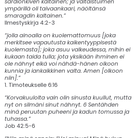
sardionkiven kaltainen; ja valtaistuimen
ympärillä oli taivaankaari, näöltänsä
smaragdin kaltainen.”
Ilmestyskirja 4:2-3‬‬
“jolla ainoalla on kuolemattomuus [joka
merkitsee vapautusta kaikentyyppisestä
kuolemasta]; joka asuu valkeudessa, mihin ei
kukaan taida tulla; jota yksikään ihminen ei
ole nähnyt eikä voi nähdä-hänen olkoon
kunnia ja iankaikkinen valta. Amen [olkoon
niin].”
1. Timoteukselle 6:16‬‬
“Korvakuulolta vain olin sinusta kuullut, mutta
nyt on silmäni sinut nähnyt. 6 Sentähden
minä peruutan puheeni ja kadun tomussa ja
tuhassa.”
‭‭Job‬ ‭42:5-6