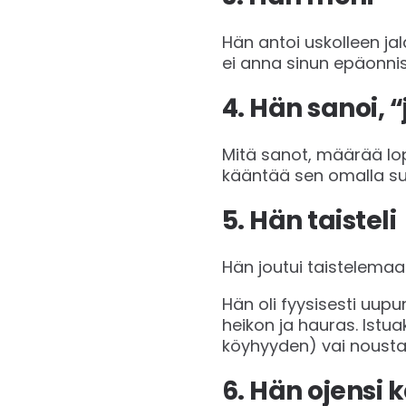
Hän antoi uskolleen ja
ei anna sinun epäonnis
4. Hän sanoi, 
Mitä sanot, määrää lopp
kääntää sen omalla suu
5. Hän taisteli
Hän joutui taistelemaa
Hän oli fyysisesti uup
heikon ja hauras. Istuak
köyhyyden) vai nousta y
6. Hän ojensi k