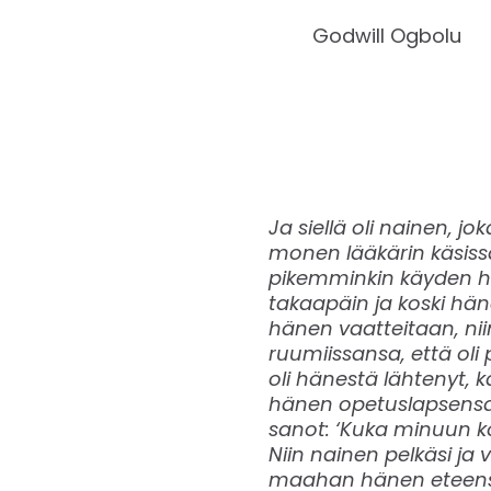
Godwill Ogbolu
Ja siellä oli nainen, j
monen lääkärin käsiss
pikemminkin käyden hu
takaapäin ja koski hä
hänen vaatteitaan, niin
ruumiissansa, että oli
oli hänestä lähtenyt, k
hänen opetuslapsensa 
sanot: ‘Kuka minuun ko
Niin nainen pelkäsi ja v
maahan hänen eteensä 