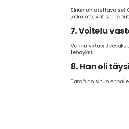
Sinun on otettava se! 
jotka ottavat sen, naut
7. Voitelu va
Voima virtasi Jeesukse
tehdyksi.
8. Han oli täy
Tämä on sinun ennalle