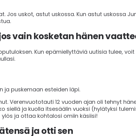
lat. Jos uskot, astut uskossa. Kun astut uskossa 
tua.
“jos vain kosketan hänen vaatte
utuloksen. Kun epämiellyttäviä uutisia tulee, voit 
llasi.
n ja puskemaan esteiden läpi.
unut. Verenvuototauti 12 vuoden ajan oli tehnyt hän
o siellä ja kuolla itsesäälin vuoksi (hylätyksi tulem
lös ja ottaa kohtalosi omiin käsiisi!
ätensä ja otti sen