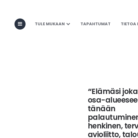
Yliluonnolli
TULE MUKAAN
TAPAHTUMAT
TIETOA
“
Elämäsi joka
osa-alueesee
tänään
palautuminen
henkinen, ter
avioliitto, tal