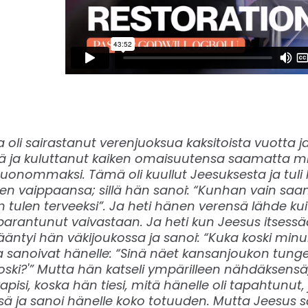
oka oli sairastanut verenjuoksua kaksitoista vuotta j
ä ja kuluttanut kaiken omaisuutensa saamatta m
onommaksi. Tämä oli kuullut Jeesuksesta ja tuli
nen vaippaansa; sillä hän sanoi: “Kunhan vain saa
 tulen terveeksi”. Ja heti hänen verensä lähde kuiv
 parantunut vaivastaan. Ja heti kun Jeesus itsessä
ääntyi hän väkijoukossa ja sanoi: “Kuka koski minun
sanoivat hänelle: “Sinä näet kansanjoukon tunges
ski?'” Mutta hän katseli ympärilleen nähdäksensä, 
apisi, koska hän tiesi, mitä hänelle oli tapahtunut, j
ja sanoi hänelle koko totuuden. Mutta Jeesus sa