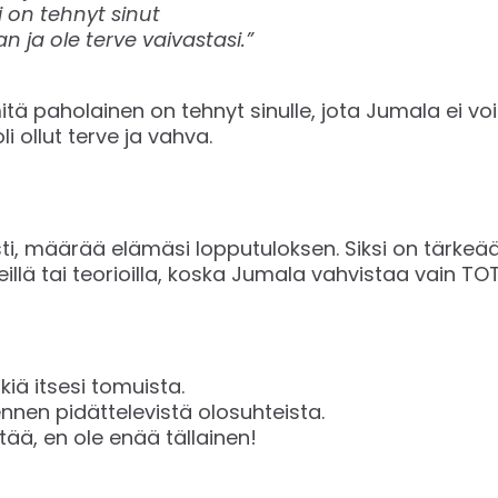
i on tehnyt sinut
 ja ole terve vaivastasi.”
itä paholainen on tehnyt sinulle, jota Jumala ei v
 ollut terve ja vahva.
sti, määrää elämäsi lopputuloksen. Siksi on tärkeä
eillä tai teorioilla, koska Jumala vahvistaa vain T
iä itsesi tomuista.
nnen pidättelevistä olosuhteista.
ttää, en ole enää tällainen!