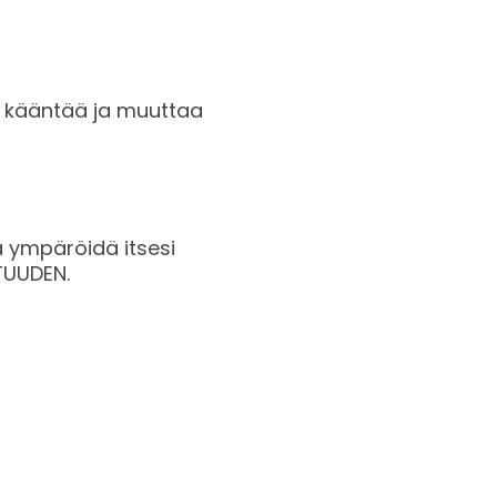
oi kääntää ja muuttaa
ä ympäröidä itsesi
OTUUDEN.