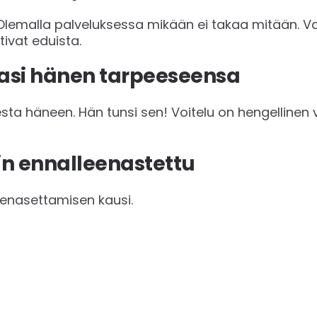
Olemalla palveluksessa mikään ei takaa mitään. Va
tivat eduista.
stasi hänen tarpeeseensa
sta häneen. Hän tunsi sen! Voitelu on hengellinen
sin ennalleenastettu
enasettamisen kausi.