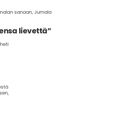
Jumalan sanaan, Jumala
ensa lievettä”
heti
estä
isen,