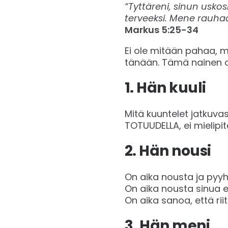
“Tyttäreni, sinun uskos
terveeksi. Mene rauhaan
Markus 5:25-34
Ei ole mitään pahaa, m
tänään. Tämä nainen oli
1. Hän kuuli
Mitä kuuntelet jatkuva
TOTUUDELLA, ei mielipit
2. Hän nousi
On aika nousta ja pyyhk
On aika nousta sinua e
On aika sanoa, että rii
3. Hän meni