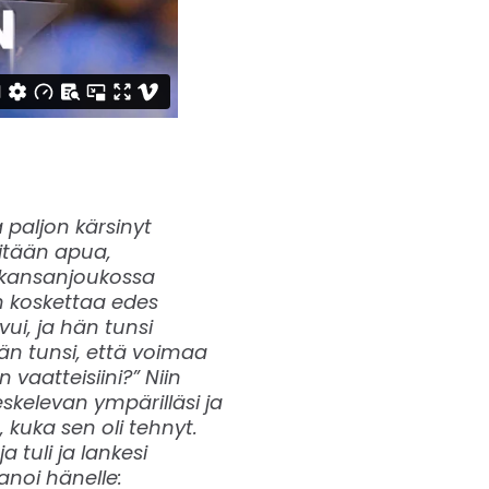
a paljon kärsinyt
itään apua,
 kansanjoukossa
n koskettaa edes
ui, ja hän tunsi
än tunsi, että voimaa
 vaatteisiini?” Niin
kelevan ympärilläsi ja
kuka sen oli tehnyt.
a tuli ja lankesi
noi hänelle: