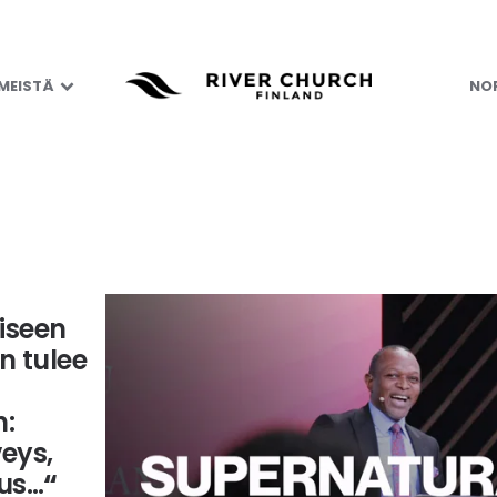
nen ennalleenase
 MEISTÄ
NOR
iseen
n tulee
:
veys,
ous…
“