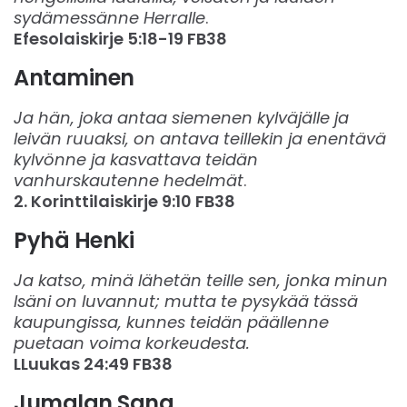
sydämessänne Herralle
.
Efesolaiskirje‬ ‭5:18-19‬ ‭FB38‬‬
Antaminen
Ja hän, joka antaa siemenen kylväjälle ja
leivän ruuaksi, on antava teillekin ja enentävä
kylvönne ja kasvattava teidän
vanhurskautenne hedelmät
.
2. Korinttilaiskirje‬ ‭9:10‬ ‭FB38‬‬
Pyhä Henki‬‬
Ja katso, minä lähetän teille sen, jonka minun
Isäni on luvannut; mutta te pysykää tässä
kaupungissa, kunnes teidän päällenne
puetaan voima korkeudesta.
L
Luukas‬ ‭24:49‬ ‭FB38‬‬
Jumalan Sana