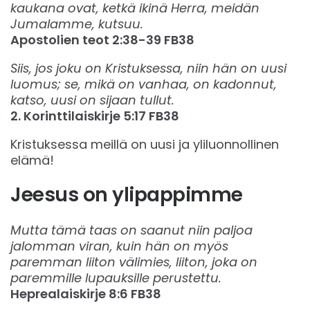
kaukana ovat, ketkä ikinä Herra, meidän
Jumalamme, kutsuu.
Apostolien teot‬ ‭2:38-39‬ ‭FB38
Siis, jos joku on Kristuksessa, niin hän on uusi
luomus; se, mikä on vanhaa, on kadonnut,
katso, uusi on sijaan tullut.
2. Korinttilaiskirje‬ ‭5:17‬ ‭FB38‬‬
Kristuksessa meillä on uusi ja yliluonnollinen
elämä!
Jeesus on ylipappimme
Mutta tämä taas on saanut niin paljoa
jalomman viran, kuin hän on myös
paremman liiton välimies, liiton, joka on
paremmille lupauksille perustettu.
Heprealaiskirje‬ ‭8:6‬ ‭FB38‬‬