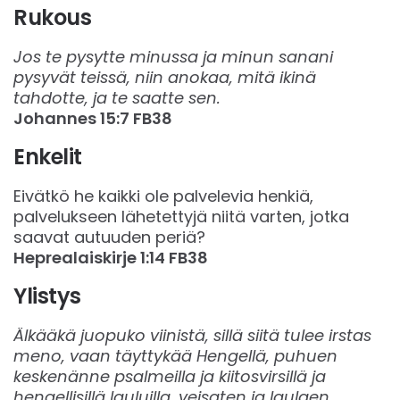
Rukous
Jos te pysytte minussa ja minun sanani
pysyvät teissä, niin anokaa, mitä ikinä
tahdotte, ja te saatte sen.
Johannes‬ ‭15:7‬ ‭FB38‬‬
Enkelit
Eivätkö he kaikki ole palvelevia henkiä,
palvelukseen lähetettyjä niitä varten, jotka
saavat autuuden periä?
Heprealaiskirje‬ ‭1:14‬ ‭FB38‬‬
Ylistys
Älkääkä juopuko viinistä, sillä siitä tulee irstas
meno, vaan täyttykää Hengellä, puhuen
keskenänne psalmeilla ja kiitosvirsillä ja
hengellisillä lauluilla, veisaten ja laulaen