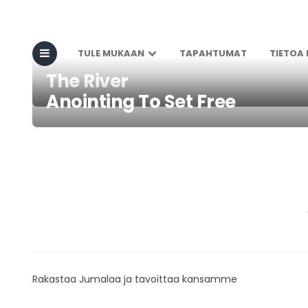
TULE MUKAAN
TAPAHTUMAT
TIETOA
The River
Anointing To Set Free
Rakastaa Jumalaa ja tavoittaa kansamme