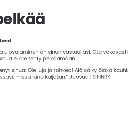
 pelkää
nland
nka ulosajaminen on sinun vastuullasi. Ota vakavasti
 Sinua ei ole tehty pelkäämään!
yt sinua: Ole luja ja rohkea! Älä säiky äläkä kauhist
sasi, missä ikinä kuljetkin.” Joosua 1:9 FINRK