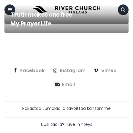
Truth makes one free
Menu
Search
My Prayer Life
Facebook
Instagram
Vimeo
Email
Rakastaa Jumalaa ja tavoittaa kansamme
Uusi täällä?
Live
Yhteys