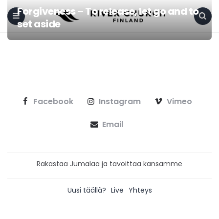
Forgiveness – To release, let go and to
set aside
Menu
Search
Facebook
Instagram
Vimeo
Email
Rakastaa Jumalaa ja tavoittaa kansamme
Uusi täällä?
Live
Yhteys