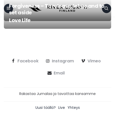
Forgiveness – To release, let go and to
set aside
Menu
Search
Love Life
Facebook
Instagram
Vimeo
Email
Rakastaa Jumalaa ja tavoittaa kansamme
Uusi täällä?
Live
Yhteys