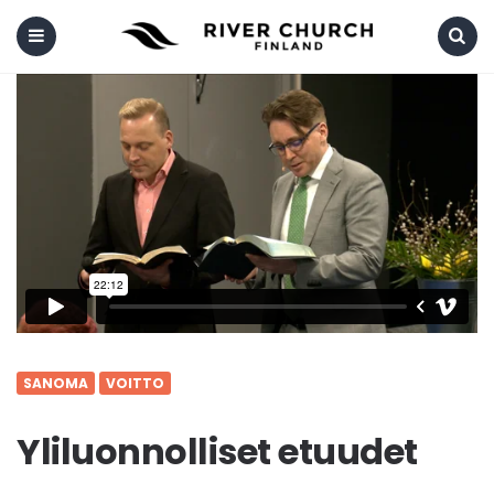
Menu
Search
SANOMA
VOITTO
Yliluonnolliset etuudet