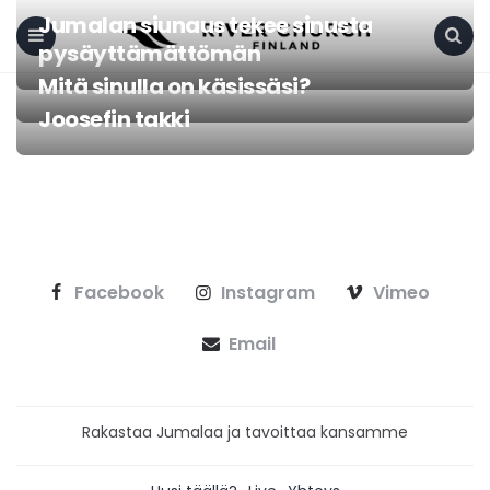
Jumalan siunaus tekee sinusta
pysäyttämättömän
Menu
Search
Mitä sinulla on käsissäsi?
Joosefin takki
Facebook
Instagram
Vimeo
Email
Rakastaa Jumalaa ja tavoittaa kansamme